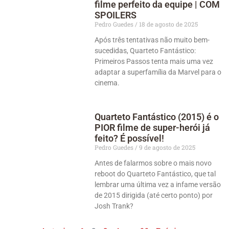
filme perfeito da equipe | COM
SPOILERS
Pedro Guedes
18 de agosto de 2025
Após três tentativas não muito bem-
sucedidas, Quarteto Fantástico:
Primeiros Passos tenta mais uma vez
adaptar a superfamília da Marvel para o
cinema.
Quarteto Fantástico (2015) é o
PIOR filme de super-herói já
feito? É possível!
Pedro Guedes
9 de agosto de 2025
Antes de falarmos sobre o mais novo
reboot do Quarteto Fantástico, que tal
lembrar uma última vez a infame versão
de 2015 dirigida (até certo ponto) por
Josh Trank?