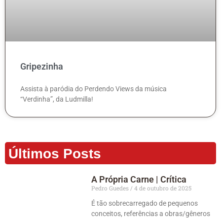
Gripezinha
Assista à paródia do Perdendo Views da música
“Verdinha”, da Ludmilla!
Últimos Posts
A Própria Carne | Crítica
Pedro Guedes
4 de outubro de 2025
É tão sobrecarregado de pequenos
conceitos, referências a obras/gêneros