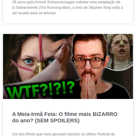
38 anos após Arnold Schwarzenegger estrelar uma adaptação de
O Sobrevivente (The Running Man), o livro de Stephen King volta a
ser levado para as telonas.
A Meia-Irmã Feia: O filme mais BIZARRO
do ano? (SEM SPOILERS)
Um dos filmes que mais geraram barulho no último Festival de