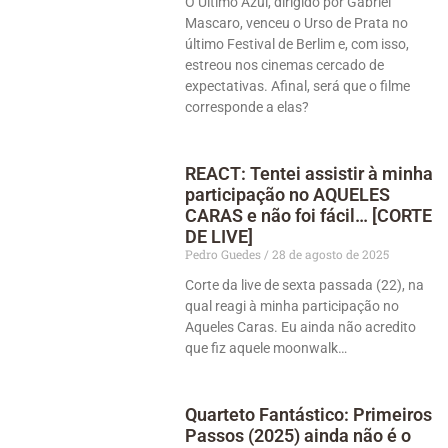
O Último Azul, dirigido por Gabriel
Mascaro, venceu o Urso de Prata no
último Festival de Berlim e, com isso,
estreou nos cinemas cercado de
expectativas. Afinal, será que o filme
corresponde a elas?
REACT: Tentei assistir à minha
participação no AQUELES
CARAS e não foi fácil… [CORTE
DE LIVE]
Pedro Guedes
28 de agosto de 2025
Corte da live de sexta passada (22), na
qual reagi à minha participação no
‪Aqueles Caras. Eu ainda não acredito
que fiz aquele moonwalk…
Quarteto Fantástico: Primeiros
Passos (2025) ainda não é o