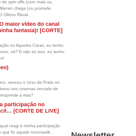
 de spin-offs (com mais ou
 Warren chega (ou promete
 Último Ritual.
 maior vídeo do canal
minha fantasia)! [CORTE]
ação no Aqueles Caras, eu tenho
son, né? E não só isso: eu tenho
re!
deo)
caro, venceu o Urso de Prata no
estreou nos cinemas cercado de
orresponde a elas?
a participação no
cil… [CORTE DE LIVE]
 qual reagi à minha participação
to que fiz aquele moonwalk…
Newsletter