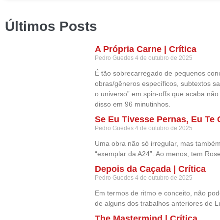
Últimos Posts
A Própria Carne | Crítica
Pedro Guedes
4 de outubro de 2025
É tão sobrecarregado de pequenos conce
obras/gêneros específicos, subtextos sa
o universo” em spin-offs que acaba nã
disso em 96 minutinhos.
Se Eu Tivesse Pernas, Eu Te C
Pedro Guedes
4 de outubro de 2025
Uma obra não só irregular, mas também
“exemplar da A24”. Ao menos, tem Rose
Depois da Caçada | Crítica
Pedro Guedes
4 de outubro de 2025
Em termos de ritmo e conceito, não pode
de alguns dos trabalhos anteriores de 
The Mastermind | Crítica