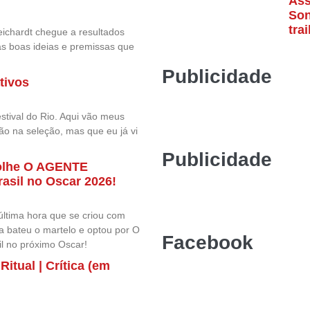
Ass
Son
trai
eichardt chegue a resultados
das boas ideias e premissas que
Publicidade
tivos
tival do Rio. Aqui vão meus
ão na seleção, mas que eu já vi
Publicidade
olhe O AGENTE
asil no Oscar 2026!
ltima hora que se criou com
a bateu o martelo e optou por O
Facebook
il no próximo Oscar!
itual | Crítica (em