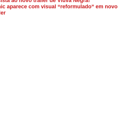
ista ao novo trailer de Viúva Negra!
ic aparece com visual “reformulado” em novo
ler