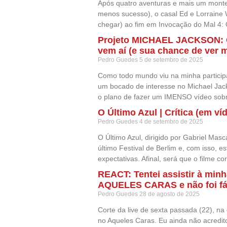
Após quatro aventuras e mais um monte
menos sucesso), o casal Ed e Lorraine
chegar) ao fim em Invocação do Mal 4: O
Projeto MICHAEL JACKSON: O
vem aí (e sua chance de ver 
Pedro Guedes
5 de setembro de 2025
Como todo mundo viu na minha particip
um bocado de interesse no Michael Jack
o plano de fazer um IMENSO vídeo sob
O Último Azul | Crítica (em ví
Pedro Guedes
4 de setembro de 2025
O Último Azul, dirigido por Gabriel Mas
último Festival de Berlim e, com isso, 
expectativas. Afinal, será que o filme c
REACT: Tentei assistir à minh
AQUELES CARAS e não foi fá
Pedro Guedes
28 de agosto de 2025
Corte da live de sexta passada (22), na
no ‪Aqueles Caras. Eu ainda não acredi