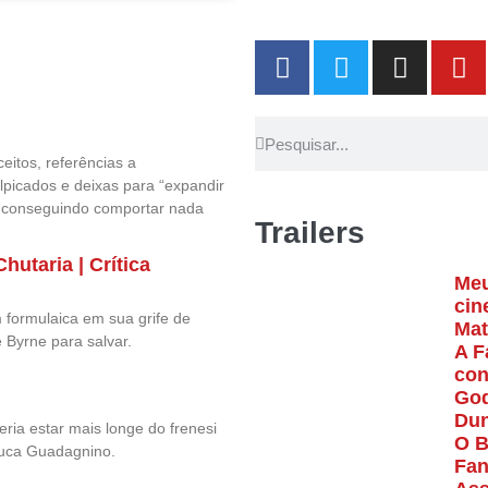
itos, referências a
lpicados e deixas para “expandir
o conseguindo comportar nada
Trailers
hutaria | Crítica
Meu
cin
 formulaica em sua grife de
Mat
 Byrne para salvar.
A F
con
God
Dun
ria estar mais longe do frenesi
O B
Luca Guadagnino.
Fa