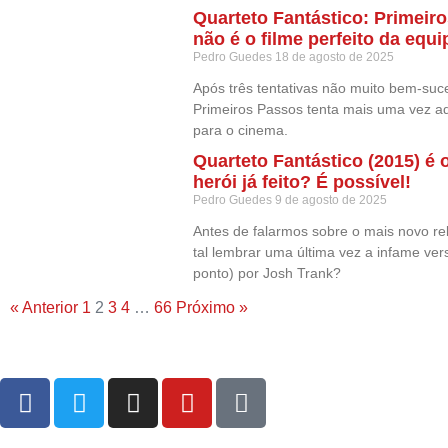
Quarteto Fantástico: Primeir
não é o filme perfeito da eq
Pedro Guedes
18 de agosto de 2025
Após três tentativas não muito bem-suce
Primeiros Passos tenta mais uma vez ad
para o cinema.
Quarteto Fantástico (2015) é 
herói já feito? É possível!
Pedro Guedes
9 de agosto de 2025
Antes de falarmos sobre o mais novo re
tal lembrar uma última vez a infame vers
ponto) por Josh Trank?
« Anterior
1
2
3
4
…
66
Próximo »