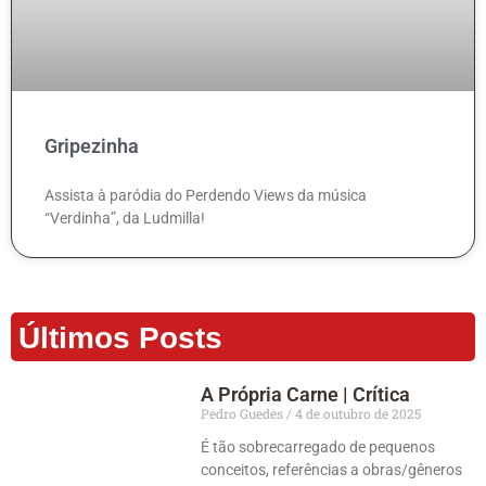
Gripezinha
Assista à paródia do Perdendo Views da música
“Verdinha”, da Ludmilla!
Últimos Posts
A Própria Carne | Crítica
Pedro Guedes
4 de outubro de 2025
É tão sobrecarregado de pequenos
conceitos, referências a obras/gêneros