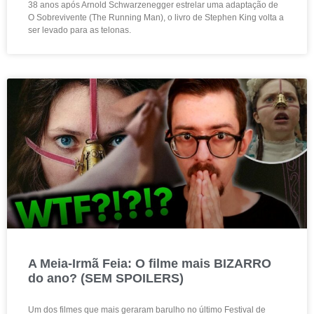
38 anos após Arnold Schwarzenegger estrelar uma adaptação de
O Sobrevivente (The Running Man), o livro de Stephen King volta a
ser levado para as telonas.
A Meia-Irmã Feia: O filme mais BIZARRO
do ano? (SEM SPOILERS)
Um dos filmes que mais geraram barulho no último Festival de