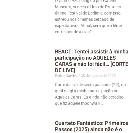
O Último Azul, dirigido por Gabriel
Mascaro, venceu o Urso de Prata no
último Festival de Berlim e, com isso,
estreou nos cinemas cercado de
expectativas. Afinal, será que o filme
corresponde a elas?
REACT: Tentei assistir à minha
participação no AQUELES
CARAS e não foi fácil… [CORTE
DE LIVE]
Pedro Guedes
28 de agosto de 2025
Corte da live de sexta passada (22), na
qual reagi à minha participação no
‪Aqueles Caras. Eu ainda não acredito
que fiz aquele moonwalk…
Quarteto Fantástico: Primeiros
Passos (2025) ainda não é o