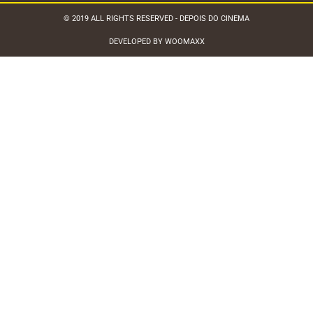
© 2019 ALL RIGHTS RESERVED - DEPOIS DO CINEMA
DEVELOPED BY WOOMAXX