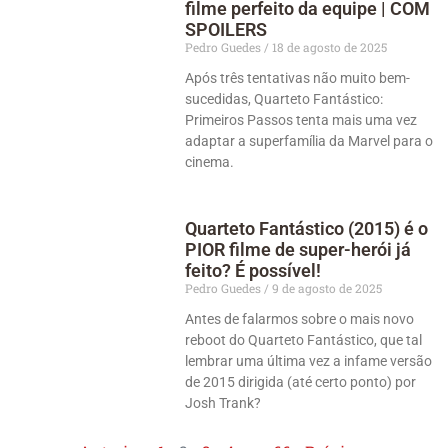
filme perfeito da equipe | COM
SPOILERS
Pedro Guedes
18 de agosto de 2025
Após três tentativas não muito bem-
sucedidas, Quarteto Fantástico:
Primeiros Passos tenta mais uma vez
adaptar a superfamília da Marvel para o
cinema.
Quarteto Fantástico (2015) é o
PIOR filme de super-herói já
feito? É possível!
Pedro Guedes
9 de agosto de 2025
Antes de falarmos sobre o mais novo
reboot do Quarteto Fantástico, que tal
lembrar uma última vez a infame versão
de 2015 dirigida (até certo ponto) por
Josh Trank?