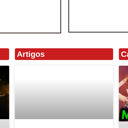
Artigos
C