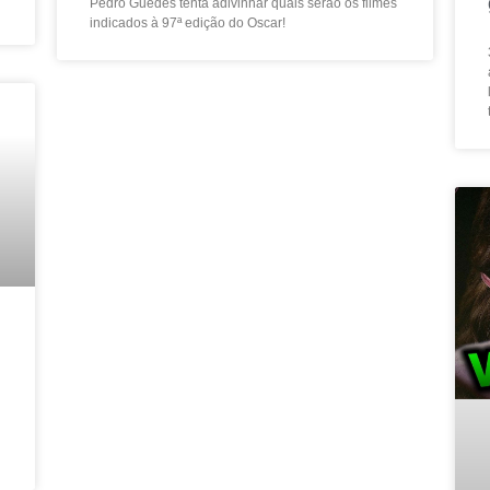
Pedro Guedes tenta adivinhar quais serão os filmes
indicados à 97ª edição do Oscar!