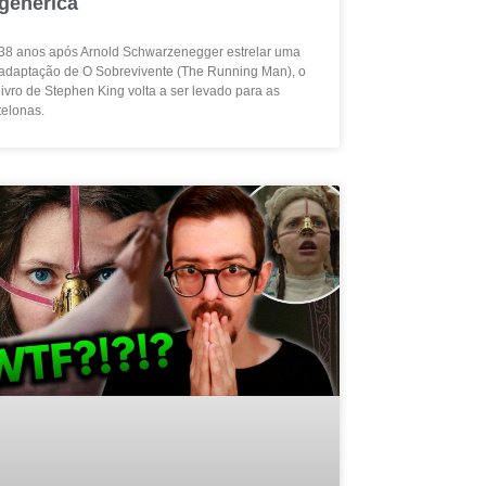
genérica
38 anos após Arnold Schwarzenegger estrelar uma
adaptação de O Sobrevivente (The Running Man), o
livro de Stephen King volta a ser levado para as
telonas.