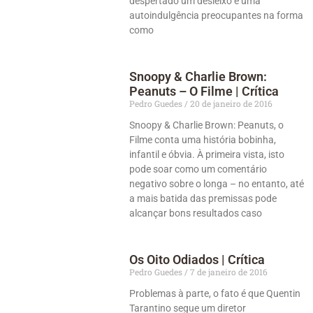
despertado um desleixo e uma
autoindulgência preocupantes na forma
como
Snoopy & Charlie Brown:
Peanuts – O Filme | Crítica
Pedro Guedes
20 de janeiro de 2016
Snoopy & Charlie Brown: Peanuts, o
Filme conta uma história bobinha,
infantil e óbvia. À primeira vista, isto
pode soar como um comentário
negativo sobre o longa – no entanto, até
a mais batida das premissas pode
alcançar bons resultados caso
Os Oito Odiados | Crítica
Pedro Guedes
7 de janeiro de 2016
Problemas à parte, o fato é que Quentin
Tarantino segue um diretor