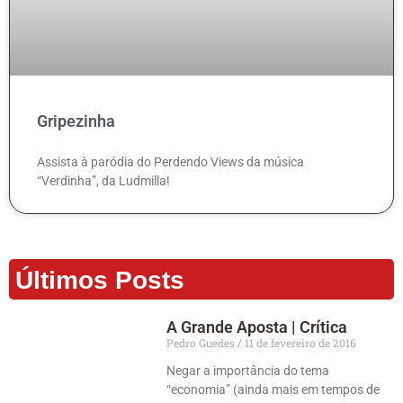
Gripezinha
Assista à paródia do Perdendo Views da música
“Verdinha”, da Ludmilla!
Últimos Posts
A Grande Aposta | Crítica
Pedro Guedes
11 de fevereiro de 2016
Negar a importância do tema
“economia” (ainda mais em tempos de