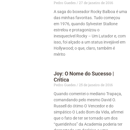
Pedro Guedes
27 de janeiro de 2016
A saga do boxeador Rocky Balboa é uma
das minhas favoritas. Tudo começou
em 1976, quando Sylvester Stallone
estrelou e protagonizou o
inesquecível Rocky – Um Lutador e, com
isso, foi alçado a um status invejável em
Hollywood; o que, claro, também é
mérito
Joy: O Nome do Sucesso |
Crítica
Pedro Guedes
25 de janeiro de 2016
Quando comentei o mediano Trapaça,
comandando pelo mesmo David O.
Russell do ótimo O Vencedor e do
simpático O Lado Bom da Vida, afirmei
que o fato de ter se tornado um dos
“queridinhos” da Academia poderia ter