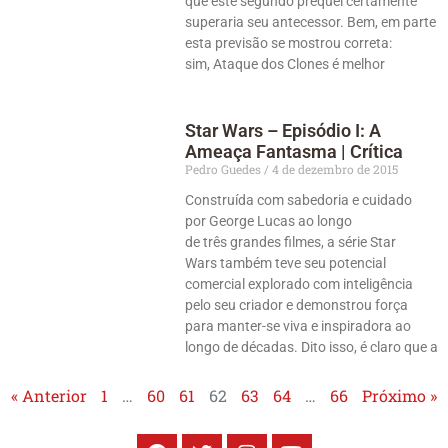
que este segundo prequel certamente
superaria seu antecessor. Bem, em parte
esta previsão se mostrou correta:
sim, Ataque dos Clones é melhor
Star Wars – Episódio I: A
Ameaça Fantasma | Crítica
Pedro Guedes
4 de dezembro de 2015
Construída com sabedoria e cuidado
por George Lucas ao longo
de três grandes filmes, a série Star
Wars também teve seu potencial
comercial explorado com inteligência
pelo seu criador e demonstrou força
para manter-se viva e inspiradora ao
longo de décadas. Dito isso, é claro que a
« Anterior
1
…
60
61
62
63
64
…
66
Próximo »