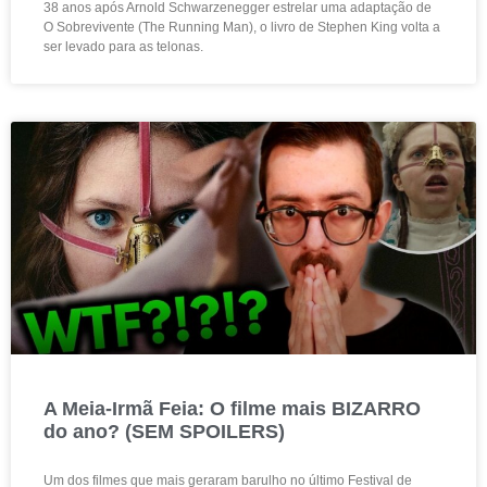
38 anos após Arnold Schwarzenegger estrelar uma adaptação de
O Sobrevivente (The Running Man), o livro de Stephen King volta a
ser levado para as telonas.
A Meia-Irmã Feia: O filme mais BIZARRO
do ano? (SEM SPOILERS)
Um dos filmes que mais geraram barulho no último Festival de