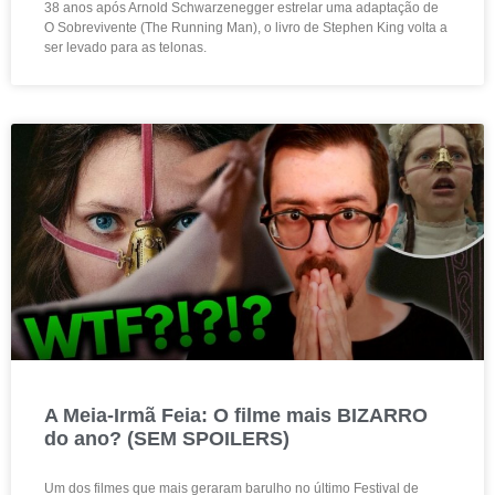
38 anos após Arnold Schwarzenegger estrelar uma adaptação de
O Sobrevivente (The Running Man), o livro de Stephen King volta a
ser levado para as telonas.
A Meia-Irmã Feia: O filme mais BIZARRO
do ano? (SEM SPOILERS)
Um dos filmes que mais geraram barulho no último Festival de