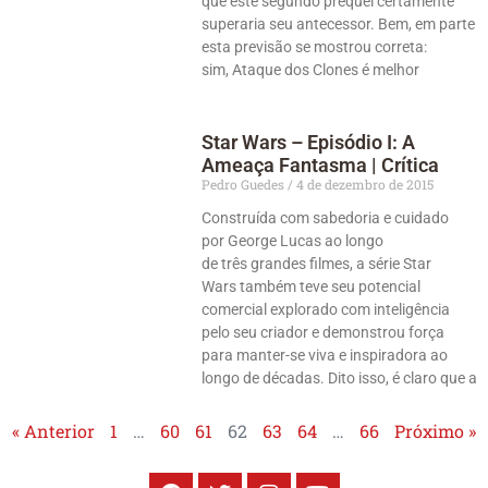
que este segundo prequel certamente
superaria seu antecessor. Bem, em parte
esta previsão se mostrou correta:
sim, Ataque dos Clones é melhor
Star Wars – Episódio I: A
Ameaça Fantasma | Crítica
Pedro Guedes
4 de dezembro de 2015
Construída com sabedoria e cuidado
por George Lucas ao longo
de três grandes filmes, a série Star
Wars também teve seu potencial
comercial explorado com inteligência
pelo seu criador e demonstrou força
para manter-se viva e inspiradora ao
longo de décadas. Dito isso, é claro que a
« Anterior
1
…
60
61
62
63
64
…
66
Próximo »