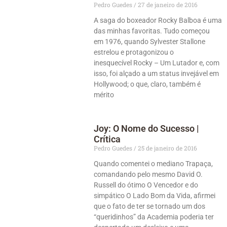
Pedro Guedes
27 de janeiro de 2016
A saga do boxeador Rocky Balboa é uma
das minhas favoritas. Tudo começou
em 1976, quando Sylvester Stallone
estrelou e protagonizou o
inesquecível Rocky – Um Lutador e, com
isso, foi alçado a um status invejável em
Hollywood; o que, claro, também é
mérito
Joy: O Nome do Sucesso |
Crítica
Pedro Guedes
25 de janeiro de 2016
Quando comentei o mediano Trapaça,
comandando pelo mesmo David O.
Russell do ótimo O Vencedor e do
simpático O Lado Bom da Vida, afirmei
que o fato de ter se tornado um dos
“queridinhos” da Academia poderia ter