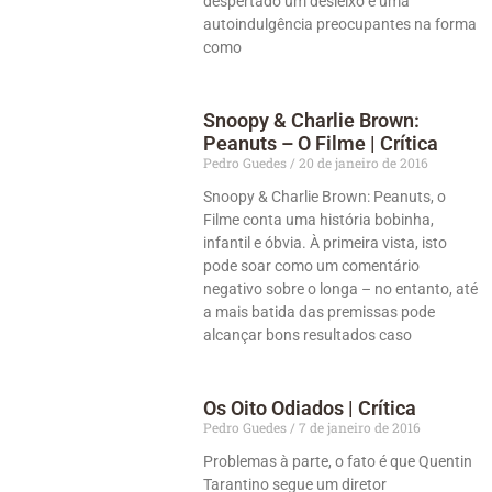
despertado um desleixo e uma
autoindulgência preocupantes na forma
como
Snoopy & Charlie Brown:
Peanuts – O Filme | Crítica
Pedro Guedes
20 de janeiro de 2016
Snoopy & Charlie Brown: Peanuts, o
Filme conta uma história bobinha,
infantil e óbvia. À primeira vista, isto
pode soar como um comentário
negativo sobre o longa – no entanto, até
a mais batida das premissas pode
alcançar bons resultados caso
Os Oito Odiados | Crítica
Pedro Guedes
7 de janeiro de 2016
Problemas à parte, o fato é que Quentin
Tarantino segue um diretor