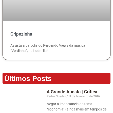
Gripezinha
Assista à paródia do Perdendo Views da música
“Verdinha”, da Ludmilla!
Últimos Posts
A Grande Aposta | Crítica
Pedro Guedes
11 de fevereiro de 2016
Negar a importância do tema
“economia” (ainda mais em tempos de