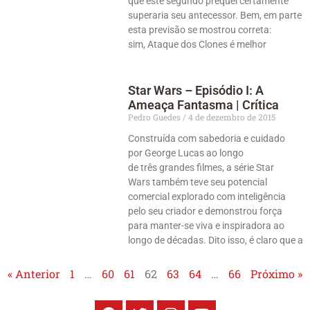
que este segundo prequel certamente
superaria seu antecessor. Bem, em parte
esta previsão se mostrou correta:
sim, Ataque dos Clones é melhor
Star Wars – Episódio I: A
Ameaça Fantasma | Crítica
Pedro Guedes
4 de dezembro de 2015
Construída com sabedoria e cuidado
por George Lucas ao longo
de três grandes filmes, a série Star
Wars também teve seu potencial
comercial explorado com inteligência
pelo seu criador e demonstrou força
para manter-se viva e inspiradora ao
longo de décadas. Dito isso, é claro que a
« Anterior
1
…
60
61
62
63
64
…
66
Próximo »