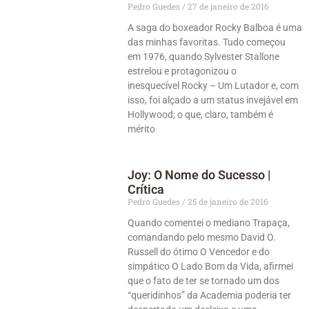
Pedro Guedes
27 de janeiro de 2016
A saga do boxeador Rocky Balboa é uma
das minhas favoritas. Tudo começou
em 1976, quando Sylvester Stallone
estrelou e protagonizou o
inesquecível Rocky – Um Lutador e, com
isso, foi alçado a um status invejável em
Hollywood; o que, claro, também é
mérito
Joy: O Nome do Sucesso |
Crítica
Pedro Guedes
25 de janeiro de 2016
Quando comentei o mediano Trapaça,
comandando pelo mesmo David O.
Russell do ótimo O Vencedor e do
simpático O Lado Bom da Vida, afirmei
que o fato de ter se tornado um dos
“queridinhos” da Academia poderia ter