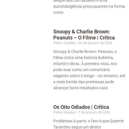
despertado um desleixo e uma
autoindulgência preocupantes na forma
como
Snoopy & Charlie Brown:
Peanuts – O Filme | Crítica
Pedro Guedes
20 de janeiro de 2016
Snoopy & Charlie Brown: Peanuts, o
Filme conta uma história bobinha,
infantil e óbvia. À primeira vista, isto
pode soar como um comentário
negativo sobre o longa – no entanto, até
a mais batida das premissas pode
alcançar bons resultados caso
Os Oito Odiados | Crítica
Pedro Guedes
7 de janeiro de 2016
Problemas à parte, o fato é que Quentin
Tarantino segue um diretor