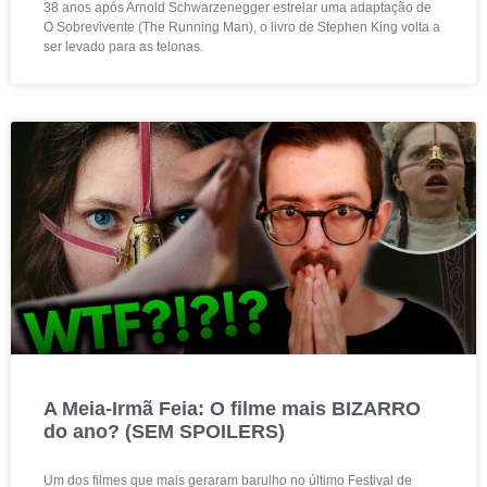
38 anos após Arnold Schwarzenegger estrelar uma adaptação de
O Sobrevivente (The Running Man), o livro de Stephen King volta a
ser levado para as telonas.
A Meia-Irmã Feia: O filme mais BIZARRO
do ano? (SEM SPOILERS)
Um dos filmes que mais geraram barulho no último Festival de