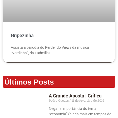
Gripezinha
Assista à paródia do Perdendo Views da música
“Verdinha”, da Ludmilla!
Últimos Posts
A Grande Aposta | Crítica
Pedro Guedes
11 de fevereiro de 2016
Negar a importância do tema
“economia” (ainda mais em tempos de