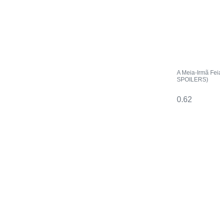
A Meia-Irmã Fe
SPOILERS)