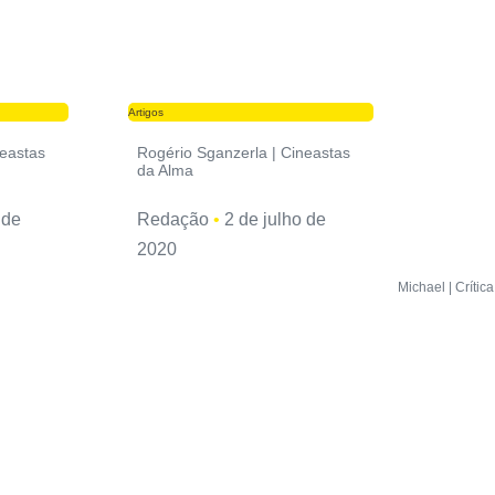
Artigos
neastas
Rogério Sganzerla | Cineastas
da Alma
 de
Redação
2 de julho de
2020
Michael | Crítica