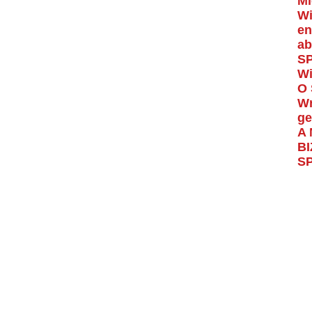
Mi
Wi
en
ab
S
Wi
O 
Wr
ge
A 
BI
S