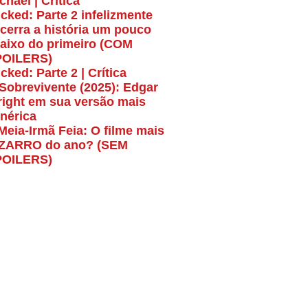
chael | Crítica
cked: Parte 2 infelizmente
cerra a história um pouco
aixo do primeiro (COM
POILERS)
cked: Parte 2 | Crítica
Sobrevivente (2025): Edgar
ight em sua versão mais
nérica
Meia-Irmã Feia: O filme mais
ZARRO do ano? (SEM
POILERS)