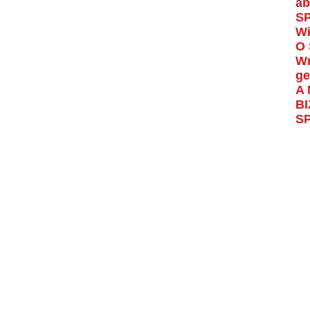
ab
S
Wi
O 
Wr
ge
A 
BI
S