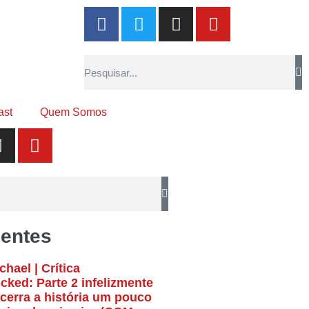
ast
Quem Somos
entes
chael | Crítica
cked: Parte 2 infelizmente
cerra a história um pouco