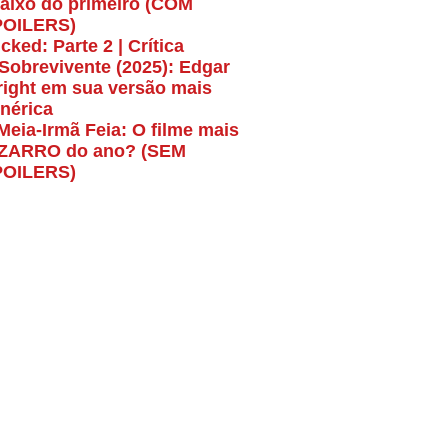
aixo do primeiro (COM
POILERS)
cked: Parte 2 | Crítica
Sobrevivente (2025): Edgar
ight em sua versão mais
nérica
Meia-Irmã Feia: O filme mais
ZARRO do ano? (SEM
POILERS)