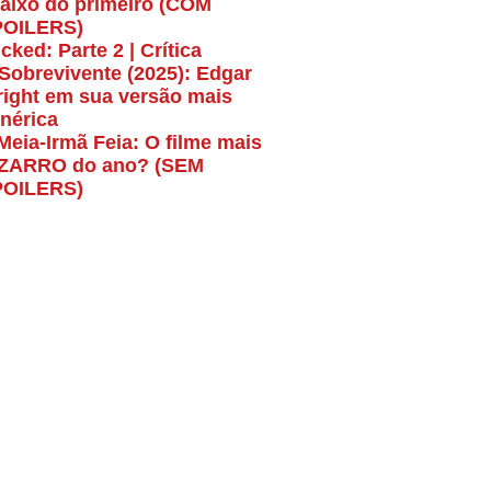
aixo do primeiro (COM
POILERS)
cked: Parte 2 | Crítica
Sobrevivente (2025): Edgar
ight em sua versão mais
nérica
Meia-Irmã Feia: O filme mais
ZARRO do ano? (SEM
POILERS)