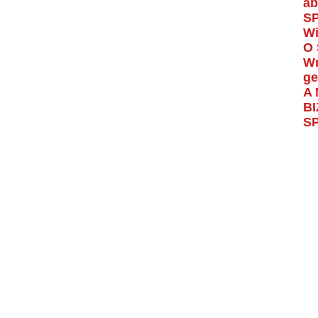
ab
S
Wi
O 
Wr
ge
A 
BI
S