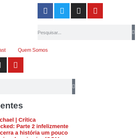
ast
Quem Somos
entes
chael | Crítica
cked: Parte 2 infelizmente
cerra a história um pouco