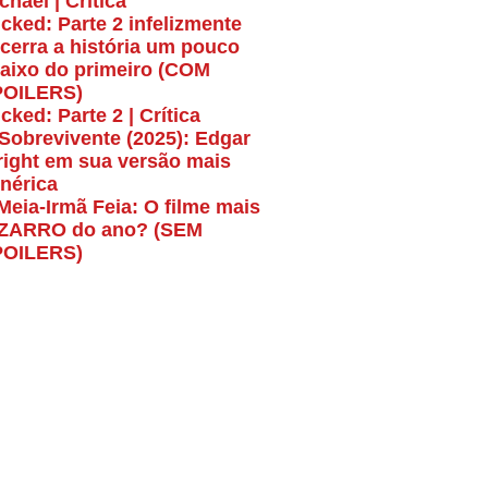
chael | Crítica
cked: Parte 2 infelizmente
cerra a história um pouco
aixo do primeiro (COM
POILERS)
cked: Parte 2 | Crítica
Sobrevivente (2025): Edgar
ight em sua versão mais
nérica
Meia-Irmã Feia: O filme mais
ZARRO do ano? (SEM
POILERS)