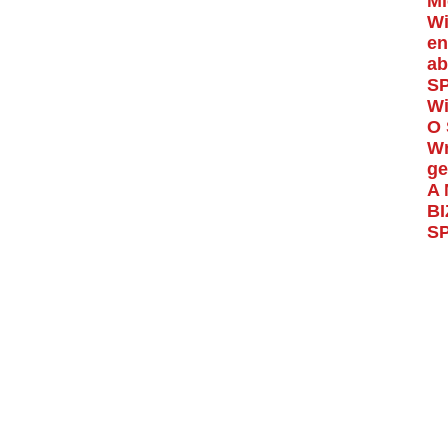
Mi
Wi
en
ab
S
Wi
O 
Wr
ge
A 
BI
S