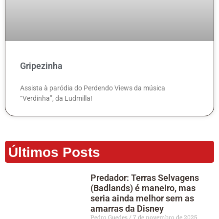
Gripezinha
Assista à paródia do Perdendo Views da música
“Verdinha”, da Ludmilla!
Últimos Posts
Predador: Terras Selvagens
(Badlands) é maneiro, mas
seria ainda melhor sem as
amarras da Disney
Pedro Guedes
7 de novembro de 2025