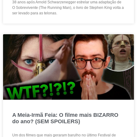
38 anos após Arnold Schwarzenegger estrelar uma adaptação de
O Sobrevivente (The Running Man), o livro de Stephen King volta a
ser levado para as telonas.
A Meia-Irmã Feia: O filme mais BIZARRO
do ano? (SEM SPOILERS)
Um dos filmes que mais geraram barulho no último Festival de