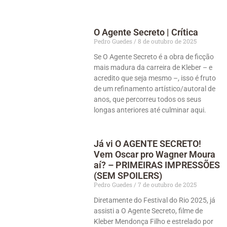
O Agente Secreto | Crítica
Pedro Guedes
8 de outubro de 2025
Se O Agente Secreto é a obra de ficção
mais madura da carreira de Kleber – e
acredito que seja mesmo –, isso é fruto
de um refinamento artístico/autoral de
anos, que percorreu todos os seus
longas anteriores até culminar aqui.
Já vi O AGENTE SECRETO!
Vem Oscar pro Wagner Moura
aí? – PRIMEIRAS IMPRESSÕES
(SEM SPOILERS)
Pedro Guedes
7 de outubro de 2025
Diretamente do Festival do Rio 2025, já
assisti a O Agente Secreto, filme de
Kleber Mendonça Filho e estrelado por