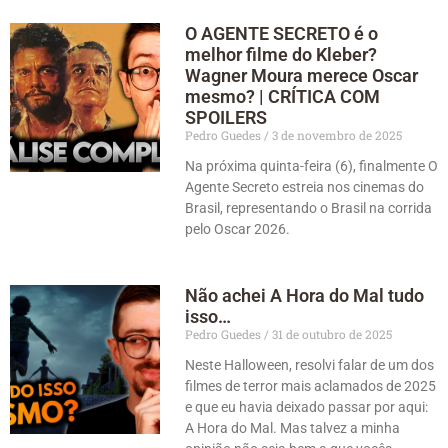
O AGENTE SECRETO é o
melhor filme do Kleber?
Wagner Moura merece Oscar
mesmo? | CRÍTICA COM
SPOILERS
Pedro Guedes
3 de novembro de 2025
Na próxima quinta-feira (6), finalmente O
Agente Secreto estreia nos cinemas do
Brasil, representando o Brasil na corrida
pelo Oscar 2026.
Não achei A Hora do Mal tudo
isso…
Pedro Guedes
31 de outubro de 2025
Neste Halloween, resolvi falar de um dos
filmes de terror mais aclamados de 2025
e que eu havia deixado passar por aqui:
A Hora do Mal. Mas talvez a minha