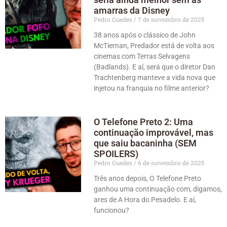
amarras da Disney
Pedro Guedes
7 de novembro de 2025
38 anos após o clássico de John
McTiernan, Predador está de volta aos
cinemas com Terras Selvagens
(Badlands). E aí, será que o diretor Dan
Trachtenberg manteve a vida nova que
injetou na franquia no filme anterior?
O Telefone Preto 2: Uma
continuação improvável, mas
que saiu bacaninha (SEM
SPOILERS)
Pedro Guedes
6 de novembro de 2025
Três anos depois, O Telefone Preto
ganhou uma continuação com, digamos,
ares de A Hora do Pesadelo. E aí,
funcionou?