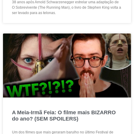
38 anos após Arnold Schwarzenegger estrelar uma adaptação de
O Sobrevivente (The Running Man), o livro de Stephen King volta a
ser levado para as telonas.
A Meia-Irmã Feia: O filme mais BIZARRO
do ano? (SEM SPOILERS)
Um dos filmes que mais geraram barulho no último Festival de