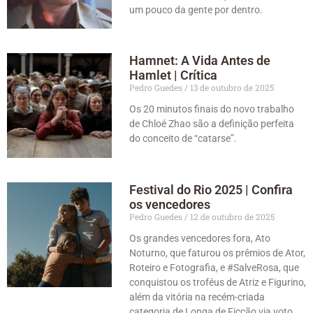
um pouco da gente por dentro.
Hamnet: A Vida Antes de
Hamlet | Crítica
Pedro Guedes
13 de outubro de 2025
Os 20 minutos finais do novo trabalho
de Chloé Zhao são a definição perfeita
do conceito de “catarse”.
Festival do Rio 2025 | Confira
os vencedores
Pedro Guedes
12 de outubro de 2025
Os grandes vencedores fora, Ato
Noturno, que faturou os prêmios de Ator,
Roteiro e Fotografia, e #SalveRosa, que
conquistou os troféus de Atriz e Figurino,
além da vitória na recém-criada
categoria de Longa de Ficção via voto