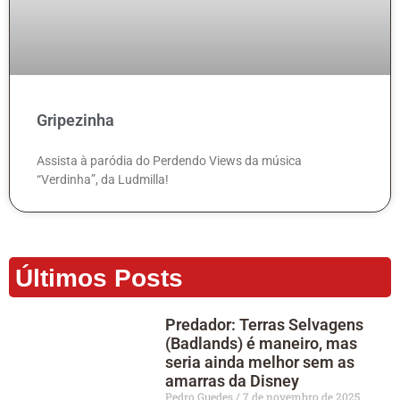
Gripezinha
Assista à paródia do Perdendo Views da música
“Verdinha”, da Ludmilla!
Últimos Posts
Predador: Terras Selvagens
(Badlands) é maneiro, mas
seria ainda melhor sem as
amarras da Disney
Pedro Guedes
7 de novembro de 2025