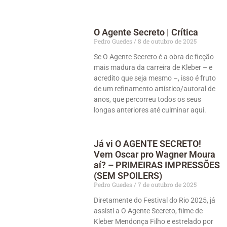
O Agente Secreto | Crítica
Pedro Guedes
8 de outubro de 2025
Se O Agente Secreto é a obra de ficção
mais madura da carreira de Kleber – e
acredito que seja mesmo –, isso é fruto
de um refinamento artístico/autoral de
anos, que percorreu todos os seus
longas anteriores até culminar aqui.
Já vi O AGENTE SECRETO!
Vem Oscar pro Wagner Moura
aí? – PRIMEIRAS IMPRESSÕES
(SEM SPOILERS)
Pedro Guedes
7 de outubro de 2025
Diretamente do Festival do Rio 2025, já
assisti a O Agente Secreto, filme de
Kleber Mendonça Filho e estrelado por