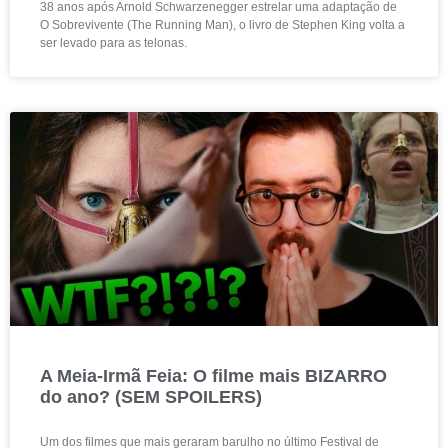
38 anos após Arnold Schwarzenegger estrelar uma adaptação de
O Sobrevivente (The Running Man), o livro de Stephen King volta a
ser levado para as telonas.
A Meia-Irmã Feia: O filme mais BIZARRO
do ano? (SEM SPOILERS)
Um dos filmes que mais geraram barulho no último Festival de