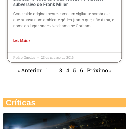
subversivo de Frank Miller
Concebido originalmente como um vigilante sombrio e
que atuava num ambiente gótico (tanto que, não à toa, o
nome do lugar onde vive chama-se Gotham
Leia Mais »
Pedro Guedes
23 de março de 2016
« Anterior
1
…
3
4
5
6
Próximo »
Críticas