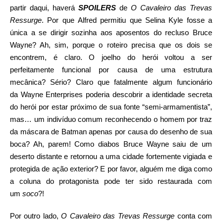
partir daqui, haverá
SPOILERS
de
O Cavaleiro das Trevas
Ressurge
. Por que Alfred permitiu que Selina Kyle fosse a
única a se dirigir sozinha aos aposentos do recluso Bruce
Wayne? Ah, sim, porque o roteiro precisa que os dois se
encontrem, é claro. O joelho do herói voltou a ser
perfeitamente funcional por causa de uma estrutura
mecânica? Sério? Claro que fatalmente algum funcionário
da Wayne Enterprises poderia descobrir a identidade secreta
do herói por estar próximo de sua fonte “semi-armamentista”,
mas… um indivíduo comum reconhecendo o homem por traz
da máscara de Batman apenas por causa do desenho de sua
boca? Ah, parem! Como diabos Bruce Wayne saiu de um
deserto distante e retornou a uma cidade fortemente vigiada e
protegida de ação exterior? E por favor, alguém me diga como
a coluna do protagonista pode ter sido restaurada com
um
soco
?!
Por outro lado,
O Cavaleiro das Trevas Ressurge
conta com