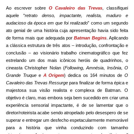
Ao escrever sobre
O Cavaleiro das Trevas
, classifiquei
aquele “
retrato denso, impactante, realista, maduro e
audacioso da época em que foi realizado
” como um segundo
ato genial de uma história cuja apresentação havia sido feita
de forma mais que adequada por
Batman Begins
. Aplicando
a clássica estrutura de três atos – introdução, confrontação e
conclusão – ao visionário trabalho cinematográfico que fez
estrelando um dos mais icônicos heróis de quadrinhos, o
cineasta Christopher Nolan (
Following
,
Amnésia
,
Insônia
,
O
Grande Truque
e
A Origem
) dedica os 164 minutos de
O
Cavaleiro das Trevas Ressurge
para finalizar de forma épica e
majestosa sua visão realista e complexa de Batman. O
objetivo é claro, mas embora seja bem sucedido em criar uma
experiência sensorial impactante, é de se lamentar que o
diretor/roteirista acabe sendo atropelado pelo desespero de se
superar e entregar um desfecho espetacularmente memorável
para a história que vinha conduzindo com tamanho