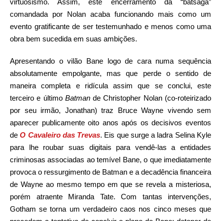
virtuosismo. Assim, este encerramento da “batsaga”
comandada por Nolan acaba funcionando mais como um
evento gratificante de ser testemunhado e menos como uma
obra bem sucedida em suas ambições.
Apresentando o vilão Bane logo de cara numa sequência
absolutamente empolgante, mas que perde o sentido de
maneira completa e ridícula assim que se conclui, este
terceiro e último
Batman
de Christopher Nolan (co-roteirizado
por seu irmão, Jonathan) traz Bruce Wayne vivendo sem
aparecer publicamente oito anos após os decisivos eventos
de
O Cavaleiro das Trevas
. Eis que surge a ladra Selina Kyle
para lhe roubar suas digitais para vendê-las a entidades
criminosas associadas ao temível Bane, o que imediatamente
provoca o ressurgimento de Batman e a decadência financeira
de Wayne ao mesmo tempo em que se revela a misteriosa,
porém atraente Miranda Tate. Com tantas intervenções,
Gotham se torna um verdadeiro caos nos cinco meses que