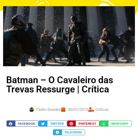
Batman – O Cavaleiro das
Trevas Ressurge | Crítica
Pedro Guedes
30/07/2015
Críticas
FACEBOOK
TWITTER
PINTEREST
WHATSAPP
TELEGRAM