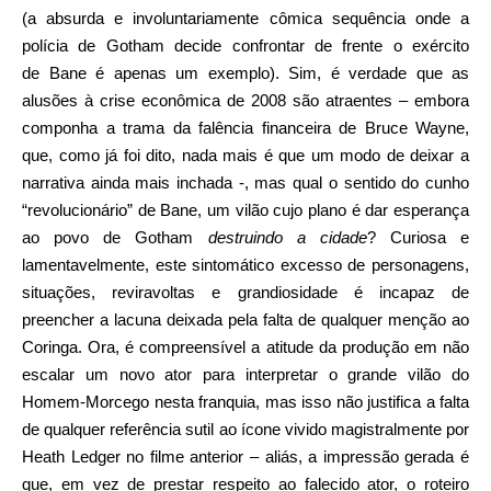
(a absurda e involuntariamente cômica sequência onde a
polícia de Gotham decide confrontar de frente o exército
de Bane é apenas um exemplo). Sim, é verdade que as
alusões à crise econômica de 2008 são atraentes – embora
componha a trama da falência financeira de Bruce Wayne,
que, como já foi dito, nada mais é que um modo de deixar a
narrativa ainda mais inchada -, mas qual o sentido do cunho
“revolucionário” de Bane, um vilão cujo plano é dar esperança
ao povo de Gotham
destruindo a cidade
? Curiosa e
lamentavelmente, este sintomático excesso de personagens,
situações, reviravoltas e grandiosidade é incapaz de
preencher a lacuna deixada pela falta de qualquer menção ao
Coringa. Ora, é compreensível a atitude da produção em não
escalar um novo ator para interpretar o grande vilão do
Homem-Morcego nesta franquia, mas isso não justifica a falta
de qualquer referência sutil ao ícone vivido magistralmente por
Heath Ledger no filme anterior – aliás, a impressão gerada é
que, em vez de prestar respeito ao falecido ator, o roteiro