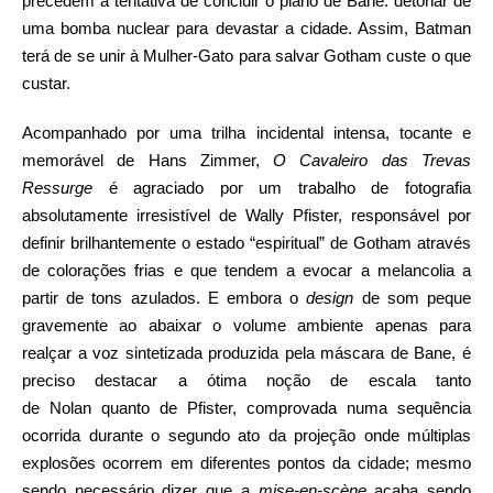
precedem a tentativa de concluir o plano de Bane: detonar de
uma bomba nuclear para devastar a cidade. Assim, Batman
terá de se unir à Mulher-Gato para salvar Gotham custe o que
custar.
Acompanhado por uma trilha incidental intensa, tocante e
memorável de Hans Zimmer,
O Cavaleiro das Trevas
Ressurge
é agraciado por um trabalho de fotografia
absolutamente irresistível de Wally Pfister, responsável por
definir brilhantemente o estado “espiritual” de Gotham através
de colorações frias e que tendem a evocar a melancolia a
partir de tons azulados. E embora o
design
de som peque
gravemente ao abaixar o volume ambiente apenas para
realçar a voz sintetizada produzida pela máscara de Bane, é
preciso destacar a ótima noção de escala tanto
de Nolan quanto de Pfister, comprovada numa sequência
ocorrida durante o segundo ato da projeção onde múltiplas
explosões ocorrem em diferentes pontos da cidade; mesmo
sendo necessário dizer que a
mise-en-scène
acaba sendo