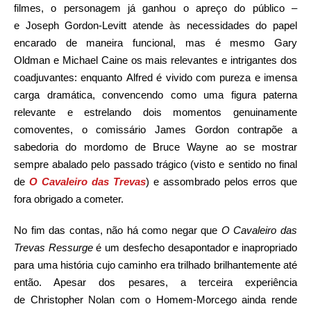
filmes, o personagem já ganhou o apreço do público –
e Joseph Gordon-Levitt atende às necessidades do papel
encarado de maneira funcional, mas é mesmo Gary
Oldman e Michael Caine os mais relevantes e intrigantes dos
coadjuvantes: enquanto Alfred é vivido com pureza e imensa
carga dramática, convencendo como uma figura paterna
relevante e estrelando dois momentos genuinamente
comoventes, o comissário James Gordon contrapõe a
sabedoria do mordomo de Bruce Wayne ao se mostrar
sempre abalado pelo passado trágico (visto e sentido no final
de
O Cavaleiro das Trevas
) e assombrado pelos erros que
fora obrigado a cometer.
No fim das contas, não há como negar que
O Cavaleiro das
Trevas Ressurge
é um desfecho desapontador e inapropriado
para uma história cujo caminho era trilhado brilhantemente até
então. Apesar dos pesares, a terceira experiência
de Christopher Nolan com o Homem-Morcego ainda rende