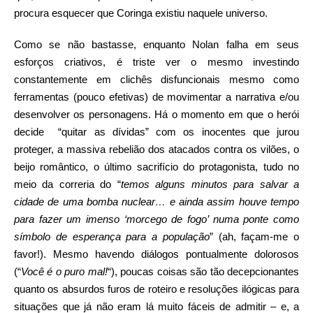
procura esquecer que Coringa existiu naquele universo.
Como se não bastasse, enquanto Nolan falha em seus
esforços criativos, é triste ver o mesmo investindo
constantemente em clichês disfuncionais mesmo como
ferramentas (pouco efetivas) de movimentar a narrativa e/ou
desenvolver os personagens. Há o momento em que o herói
decide “quitar as dívidas” com os inocentes que jurou
proteger, a massiva rebelião dos atacados contra os vilões, o
beijo romântico, o último sacrifício do protagonista, tudo no
meio da correria do “
temos alguns minutos para salvar a
cidade de uma bomba nuclear… e ainda assim houve tempo
para fazer um imenso ‘morcego de fogo’ numa ponte como
símbolo de esperança para a população
” (ah, façam-me o
favor!). Mesmo havendo diálogos pontualmente dolorosos
(“
Você é o puro mal!
“), poucas coisas são tão decepcionantes
quanto os absurdos furos de roteiro e resoluções ilógicas para
situações que já não eram lá muito fáceis de admitir – e, a