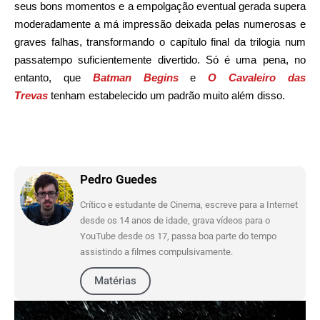
seus bons momentos e a empolgação eventual gerada supera
moderadamente a má impressão deixada pelas numerosas e
graves falhas, transformando o capítulo final da trilogia num
passatempo suficientemente divertido. Só é uma pena, no
entanto, que
Batman Begins
e
O Cavaleiro das
Trevas
tenham estabelecido um padrão muito além disso.
Pedro Guedes
Crítico e estudante de Cinema, escreve para a Internet
desde os 14 anos de idade, grava vídeos para o
YouTube desde os 17, passa boa parte do tempo
assistindo a filmes compulsivamente.
Matérias