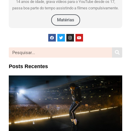
14 anos de idade, grava vídeos para o YouTube desde os 17,
passa boa parte do tempo assistindo a filmes compulsivamente.
Matérias
Posts Recentes
Mic
| Cr