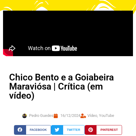
Chico Bento e a Goiabeira
Maraviósa | Crítica (em
vídeo)
Pedro Guedes
16/12/2024
Vídeo
,
YouTube
FACEBOOK
TWITTER
PINTEREST