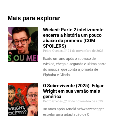
Mais para explorar
Wicked: Parte 2 infelizmente
encerra a história um pouco
abaixo do primeiro (COM
SPOILERS)
Pedro Guedes
24 de novembro de 2025
Exato um ano após o sucesso de
Wicked, chega a segunda e última parte
do musical que conta a jornada de
Elphaba e Glinda.
O Sobrevivente (2025): Edgar
Wright em sua versão mais
genérica
Pedro Guedes
17 de novembro de 2025
38 anos após Arnold Schwarzenegger
estrelar uma adaptação de O