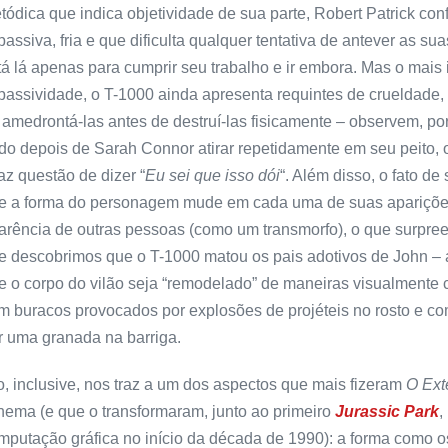
tódica que indica objetividade de sua parte, Robert Patrick c
passiva, fria e que dificulta qualquer tentativa de antever as
tá lá apenas para cumprir seu trabalho e ir embora. Mas o mai
passividade, o T-1000 ainda apresenta requintes de crueldade
 amedrontá-las antes de destruí-las fisicamente – observem, po
do depois de Sarah Connor atirar repetidamente em seu peito, 
faz questão de dizer “
Eu sei que isso dói
“. Além disso, o fato de
e a forma do personagem mude em cada uma de suas aparições
arência de outras pessoas (como um transmorfo), o que surpre
e descobrimos que o T-1000 matou os pais adotivos de John – 
e o corpo do vilão seja “remodelado” de maneiras visualmente c
m buracos provocados por explosões de projéteis no rosto e com
r uma granada na barriga.
to, inclusive, nos traz a um dos aspectos que mais fizeram
O Ext
nema (e que o transformaram, junto ao primeiro
Jurassic Park
,
mputação gráfica no início da década de 1990): a forma como os