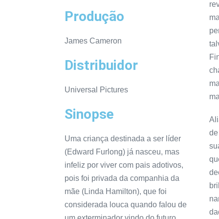
re
Produção
ma
pe
James Cameron
ta
Fi
Distribuidor
ch
ma
Universal Pictures
ma
Sinopse
Al
d
Uma criança destinada a ser líder
su
(Edward Furlong) já nasceu, mas
qu
infeliz por viver com pais adotivos,
de
pois foi privada da companhia da
br
mãe (Linda Hamilton), que foi
na
considerada louca quando falou de
da
um exterminador vindo do futuro.