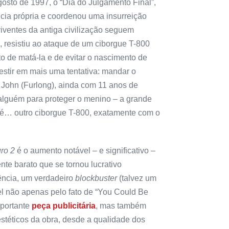
gosto de 1997, o “Dia do Julgamento Final”,
ncia própria e coordenou uma insurreição
iventes da antiga civilização seguem
 resistiu ao ataque de um ciborgue T-800
 de matá-la e de evitar o nascimento de
stir em mais uma tentativa: mandar o
o John (Furlong), ainda com 11 anos de
r alguém para proteger o menino – a grande
o é… outro ciborgue T-800, exatamente com o
ro 2
é o aumento notável – e significativo –
nte barato que se tornou lucrativo
sência, um verdadeiro
blockbuster
(talvez um
el não apenas pelo fato de “You Could Be
mportante
peça publicitária
, mas também
stéticos da obra, desde a qualidade dos