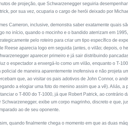
nutos de projeção, que Schwarzenegger seguiria desempenhand
trick, por sua vez, ocuparia o cargo de herói deixado por Micha
mes Cameron, inclusive, demonstra saber exatamente quais são
go no início, quando o mocinho e o bandido aterrizam em 1995
trategicamente pelo roteiro para criar um tipo específico de exp
le Reese aparecia logo em seguida (antes, o vilão; depois, o her
hwarzenegger aparecer primeiro e já sair distribuindo pancad
duz o espectador a enxergá-lo como um vilão, enquanto o T-100
 policial de maneira aparentemente inofensiva e não projeta 
ercebam que, ao visitar os pais adotivos de John Connor, o andr
egando a elogiar uma foto do menino assim que a vê). Aliás, a 
stanciar o T-800 do T-1000, já que Robert Patrick, ao contrári
r Schwarzenegger, exibe um corpo magrinho, discreto e que, ju
mparado ao de seu oponente.
sim, quando finalmente chega o momento em que as duas máqui