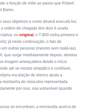
o a função de vilão ao passo que Robert
el Biehn.
 seus objetivos e como deverá executá-los.
, a ordem de chegada dos dois é usada
ectativa: no
original
, o T-800 vinha primeiro e
ói); já nesta continuação, o fato de
as em outras pessoas (mesmo sem matá-las)
0, que surge imediatamente depois, atordoa
uma imagem ameaçadora desde o início
oide até se mostra simpático e confiável,
própria escalação de elenco ajuda a
o da montanha de músculos representada
stamente por isso, soa vulnerável quando
nas se encontram, a reviravolta acerca do