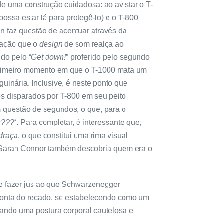
e uma construção cuidadosa: ao avistar o T-
possa estar lá para protegê-lo) e o T-800
faz questão de acentuar através da
 ação que o
design
de som realça ao
do pelo “
Get down!
” proferido pelo segundo
o primeiro momento em que o T-1000 mata um
uinária. Inclusive, é neste ponto que
os disparados por T-800 em seu peito
questão de segundos, o que, para o
k???
“. Para completar, é interessante que,
draça
, o que constitui uma rima visual
Sarah Connor também descobria quem era o
 que fazer jus ao que Schwarzenegger
ê conta do recado, se estabelecendo como um
ando uma postura corporal cautelosa e