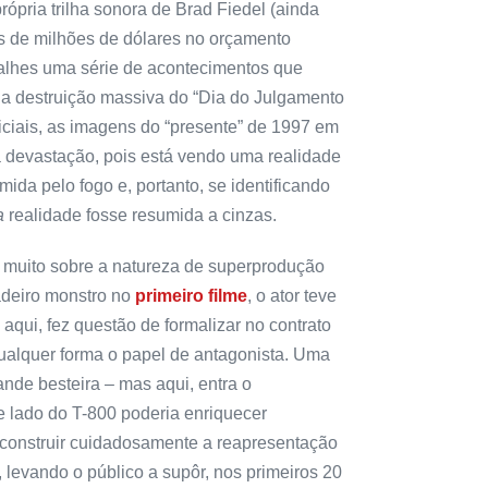
própria trilha sonora de Brad Fiedel (ainda
s de milhões de dólares no orçamento
lhes uma série de acontecimentos que
a destruição massiva do “Dia do Julgamento
niciais, as imagens do “presente” de 1997 em
a devastação, pois está vendo uma realidade
da pelo fogo e, portanto, se identificando
a
realidade fosse resumida a cinzas.
iz muito sobre a natureza de superprodução
deiro monstro no
primeiro filme
, o ator teve
 aqui, fez questão de formalizar no contrato
ualquer forma o papel de antagonista. Uma
ande besteira – mas aqui, entra o
lado do T-800 poderia enriquecer
o construir cuidadosamente a reapresentação
levando o público a supôr, nos primeiros 20