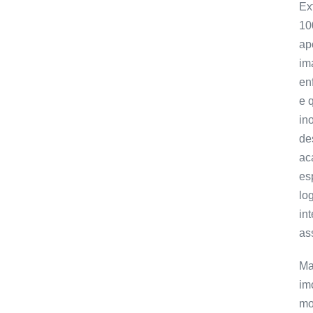
Ex
10
ap
im
en
e 
in
de
ac
es
lo
in
as
Ma
im
mo