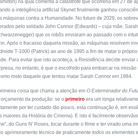
amilton) na qual comenta a catástrofe que ocorreria em 27 de a
ando a inteligência artificial Skynet finalmente ganhou consciê
s máquinas contra a Humanidade. No futuro de 2029, os sobrev
derados pelo soldado John Connor (Edwards) – cuja mãe, Sarah,
chwarzenegger) que os robôs enviaram ao passado com o intuito
hn. Após o fracasso daquela missão, as máquinas resolvem inve
droide T-1000 (Patrick) ao ano de 1995 a fim de matar o própri
ade. Para evitar que isto aconteça, a Resistência decide envia
rpresa, no entanto, é que o escolhido para embarcar na missã
smo rosto daquele que tentou matar Sarah Connor em 1984.
primeira coisa que chama a atenção em
O Exterminador do Futu
 orçamento da produção: se o
primeiro
era um longa relativame
stamente por ter custado tão pouco, esta continuação é, em es
s maiores da História do Cinema). E isto é facilmente observáv
ne”, do Guns N’ Roses, tocar durante o filme e ter virado uma i
lo aprimoramento técnico de praticamente
todos
os elementos e