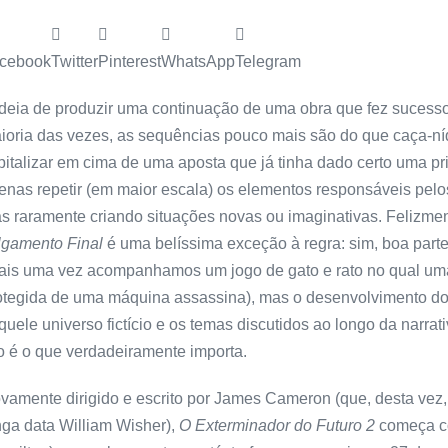
cebook
Twitter
Pinterest
WhatsApp
Telegram
ideia de produzir uma continuação de uma obra que fez sucesso
ioria das vezes, as sequências pouco mais são do que caça-
pitalizar em cima de uma aposta que já tinha dado certo uma pr
enas repetir (em maior escala) os elementos responsáveis pelo
s raramente criando situações novas ou imaginativas. Felizme
lgamento Final
é uma belíssima exceção à regra: sim, boa part
ais uma vez acompanhamos um jogo de gato e rato no qual uma
otegida de uma máquina assassina), mas o desenvolvimento dos
quele universo fictício e os temas discutidos ao longo da narra
to é o que verdadeiramente importa.
vamente dirigido e escrito por James Cameron (que, desta vez, 
nga data William Wisher),
O Exterminador do Futuro 2
começa c