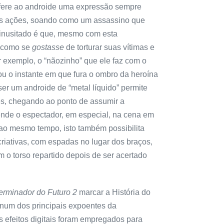
onfere ao androide uma expressão sempre
 suas ações, soando como um assassino que
s inusitado é que, mesmo com esta
, como se
gostasse
de torturar suas vítimas e
r exemplo, o “nãozinho” que ele faz com o
ou o instante em que fura o ombro da heroína
 ser um androide de “metal líquido” permite
, chegando ao ponto de assumir a
ende o espectador, em especial, na cena em
ao mesmo tempo, isto também possibilita
riativas, com espadas no lugar dos braços,
 o torso repartido depois de ser acertado
erminador do Futuro 2
marcar a História do
 num dos principais expoentes da
 efeitos digitais foram empregados para