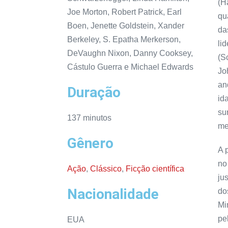
(H
Joe Morton, Robert Patrick, Earl
qu
Boen, Jenette Goldstein, Xander
da
Berkeley, S. Epatha Merkerson,
li
DeVaughn Nixon, Danny Cooksey,
(S
Cástulo Guerra e Michael Edwards
Jo
an
Duração
id
su
137 minutos
me
Gênero
A 
no
Ação
,
Clássico
,
Ficção científica
ju
Nacionalidade
do
Mi
pe
EUA