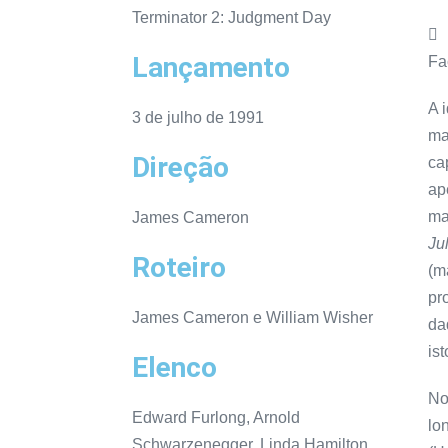
Terminator 2: Judgment Day
Lançamento
Fa
A 
3 de julho de 1991
ma
Direção
ca
ap
ma
James Cameron
Ju
Roteiro
(m
pr
James Cameron e William Wisher
da
is
Elenco
No
Edward Furlong, Arnold
lo
Schwarzenegger, Linda Hamilton,