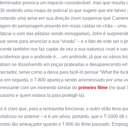
terminador provoca um impacto considerável, mas que resulta d
00 vestindo uma roupa de policial (o que sugere que ele talvez 
ontando uma arma em sua direção (num suspense que Cameron 
agem do personagem pisando em rosas caídas no chão – uma
fatizar o som das pétalas sendo esmagadas), John é surpreendi
que serve para anunciar a sua “virada” – e o fato de este ser 
ocente também nos faz captar de vez a sua natureza cruel e sang
scobrimos que o androide é… um androide, já que os vários tir
abam se dissolvendo em poças prateadas e desaparecendo em 
pectador, serve como a deixa para fazê-lo pensar “
What the fuc
go em seguida, o T-800 apareça sendo
arremessado por uma vi
teressante com um momento similar do
primeiro filme
(no qual 
sassino e quem estava lá para protegê-la).
s é claro que, para a reviravolta funcionar, o outro vilão teria
ortalizou no anterior – e é um alívio, portanto, que o T-1000 d
nstro tão ameaçador quanto o T-800 do filme passado. Empreg