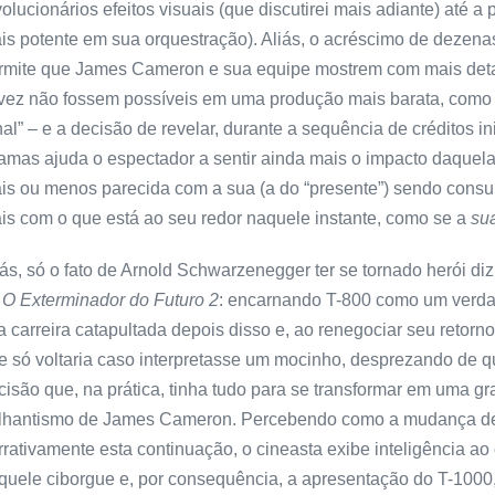
volucionários efeitos visuais (que discutirei mais adiante) até a 
is potente em sua orquestração). Aliás, o acréscimo de dezena
rmite que James Cameron e sua equipe mostrem com mais deta
lvez não fossem possíveis em uma produção mais barata, como 
nal” – e a decisão de revelar, durante a sequência de créditos i
amas ajuda o espectador a sentir ainda mais o impacto daquel
is ou menos parecida com a sua (a do “presente”) sendo consumi
is com o que está ao seu redor naquele instante, como se a
su
iás, só o fato de Arnold Schwarzenegger ter se tornado herói d
e
O Exterminador do Futuro 2
: encarnando T-800 como um verda
a carreira catapultada depois disso e, ao renegociar seu retorno
e só voltaria caso interpretasse um mocinho, desprezando de q
cisão que, na prática, tinha tudo para se transformar em uma gr
ilhantismo de James Cameron. Percebendo como a mudança de 
rrativamente esta continuação, o cineasta exibe inteligência a
quele ciborgue e, por consequência, a apresentação do T-1000, 