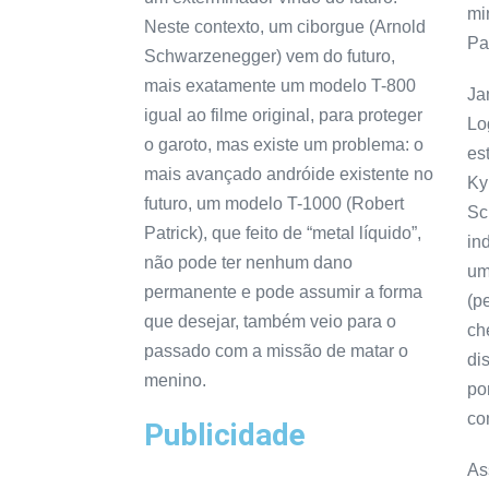
mi
Neste contexto, um ciborgue (Arnold
Pa
Schwarzenegger) vem do futuro,
mais exatamente um modelo T-800
Ja
igual ao filme original, para proteger
Lo
o garoto, mas existe um problema: o
es
mais avançado andróide existente no
Ky
futuro, um modelo T-1000 (Robert
Sc
Patrick), que feito de “metal líquido”,
in
não pode ter nenhum dano
um
permanente e pode assumir a forma
(p
que desejar, também veio para o
ch
passado com a missão de matar o
di
menino.
po
co
Publicidade
As