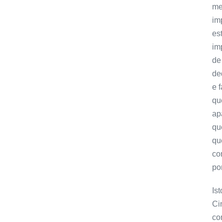
me
im
es
im
de
de
e 
qu
ap
qu
qu
co
po
Is
Ci
co