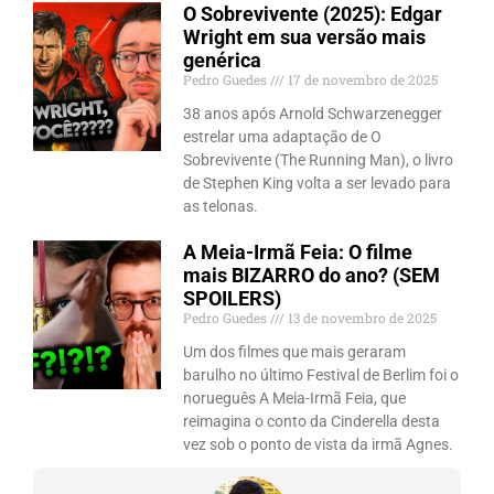
O Sobrevivente (2025): Edgar
Wright em sua versão mais
genérica
Pedro Guedes
17 de novembro de 2025
38 anos após Arnold Schwarzenegger
estrelar uma adaptação de O
Sobrevivente (The Running Man), o livro
de Stephen King volta a ser levado para
as telonas.
A Meia-Irmã Feia: O filme
mais BIZARRO do ano? (SEM
SPOILERS)
Pedro Guedes
13 de novembro de 2025
Um dos filmes que mais geraram
barulho no último Festival de Berlim foi o
norueguês A Meia-Irmã Feia, que
reimagina o conto da Cinderella desta
vez sob o ponto de vista da irmã Agnes.