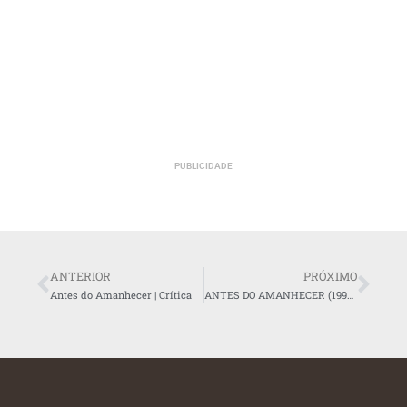
PUBLICIDADE
ANTERIOR
PRÓXIMO
Antes do Amanhecer | Crítica
ANTES DO AMANHECER (1995): Há 30 anos, Céline e Jesse se apaixonavam