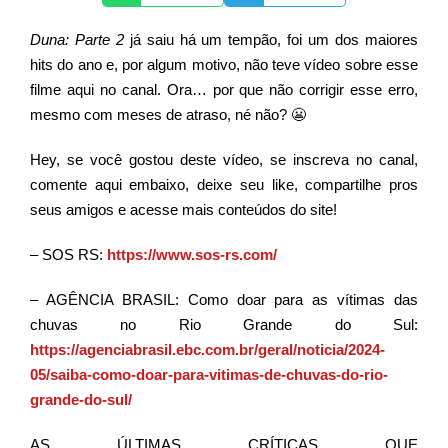
Duna: Parte 2
já saiu há um tempão, foi um dos maiores
hits do ano e, por algum motivo, não teve vídeo sobre esse
filme aqui no canal. Ora… por que não corrigir esse erro,
mesmo com meses de atraso, né não? 😬
Hey, se você gostou deste vídeo, se inscreva no canal,
comente aqui embaixo, deixe seu like, compartilhe pros
seus amigos e acesse mais conteúdos do site!
– SOS RS:
https://www.sos-rs.com/
– AGÊNCIA BRASIL: Como doar para as vítimas das
chuvas no Rio Grande do Sul:
https://agenciabrasil.ebc.com.br/geral/noticia/2024-
05/saiba-como-doar-para-vitimas-de-chuvas-do-rio-
grande-do-sul/
AS
ÚLTIMAS CRÍTICAS QUE