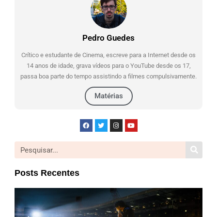
Pedro Guedes
Crítico e estudante de Cinema, escreve para a Internet desde os
14 anos de idade, grava vídeos para o YouTube desde os 17,
passa boa parte do tempo assistindo a filmes compulsivamente.
Matérias
Posts Recentes
Mic
| Cr