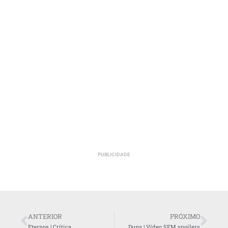
PUBLICIDADE
ANTERIOR
PRÓXIMO
Eternos | Crítica
Duna | Vídeo SEM spoilers