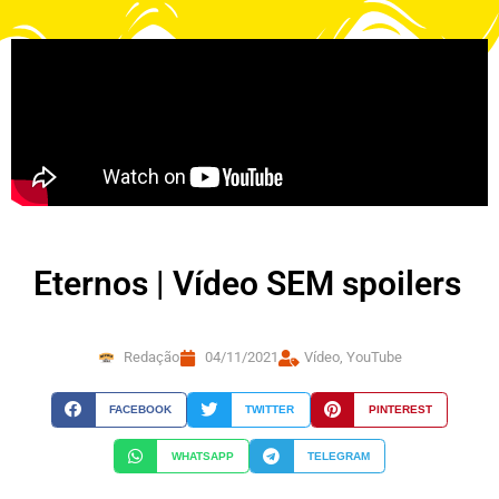
Eternos | Vídeo SEM spoilers
Redação
04/11/2021
Vídeo
,
YouTube
FACEBOOK
TWITTER
PINTEREST
WHATSAPP
TELEGRAM