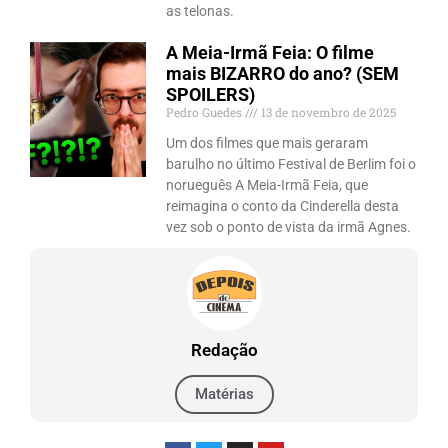
as telonas.
A Meia-Irmã Feia: O filme
mais BIZARRO do ano? (SEM
SPOILERS)
Pedro Guedes
13 de novembro de 2025
Um dos filmes que mais geraram
barulho no último Festival de Berlim foi o
norueguês A Meia-Irmã Feia, que
reimagina o conto da Cinderella desta
vez sob o ponto de vista da irmã Agnes.
Redação
Matérias