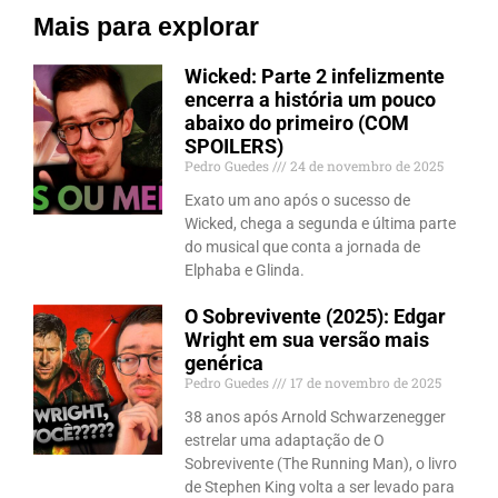
Mais para explorar
Wicked: Parte 2 infelizmente
encerra a história um pouco
abaixo do primeiro (COM
SPOILERS)
Pedro Guedes
24 de novembro de 2025
Exato um ano após o sucesso de
Wicked, chega a segunda e última parte
do musical que conta a jornada de
Elphaba e Glinda.
O Sobrevivente (2025): Edgar
Wright em sua versão mais
genérica
Pedro Guedes
17 de novembro de 2025
38 anos após Arnold Schwarzenegger
estrelar uma adaptação de O
Sobrevivente (The Running Man), o livro
de Stephen King volta a ser levado para