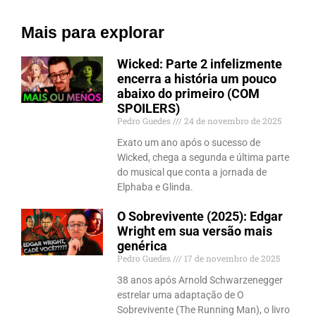
Mais para explorar
Wicked: Parte 2 infelizmente
encerra a história um pouco
abaixo do primeiro (COM
SPOILERS)
Pedro Guedes
24 de novembro de 2025
Exato um ano após o sucesso de
Wicked, chega a segunda e última parte
do musical que conta a jornada de
Elphaba e Glinda.
O Sobrevivente (2025): Edgar
Wright em sua versão mais
genérica
Pedro Guedes
17 de novembro de 2025
38 anos após Arnold Schwarzenegger
estrelar uma adaptação de O
Sobrevivente (The Running Man), o livro