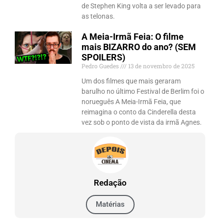
de Stephen King volta a ser levado para
as telonas.
A Meia-Irmã Feia: O filme
mais BIZARRO do ano? (SEM
SPOILERS)
Pedro Guedes
13 de novembro de 2025
Um dos filmes que mais geraram
barulho no último Festival de Berlim foi o
norueguês A Meia-Irmã Feia, que
reimagina o conto da Cinderella desta
vez sob o ponto de vista da irmã Agnes.
Redação
Matérias