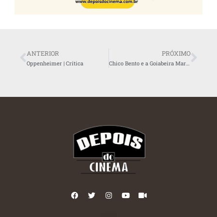
ANTERIOR
PRÓXIMO
Oppenheimer | Crítica
Chico Bento e a Goiabeira Maraviósa | Filmagens chegam ao fim