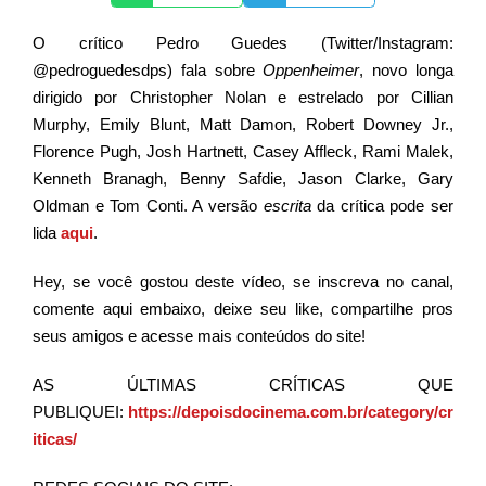
O crítico Pedro Guedes (Twitter/Instagram:
@pedroguedesdps) fala sobre
Oppenheimer
, novo longa
dirigido por Christopher Nolan e estrelado por Cillian
Murphy, Emily Blunt, Matt Damon, Robert Downey Jr.,
Florence Pugh, Josh Hartnett, Casey Affleck, Rami Malek,
Kenneth Branagh, Benny Safdie, Jason Clarke, Gary
Oldman e Tom Conti. A versão
escrita
da crítica pode ser
lida
aqui
.
Hey, se você gostou deste vídeo, se inscreva no canal,
comente aqui embaixo, deixe seu like, compartilhe pros
seus amigos e acesse mais conteúdos do site!
AS
ÚLTIMAS CRÍTICAS QUE
PUBLIQUEI
:
https://depoisdocinema.com.br/category/cr
iticas/