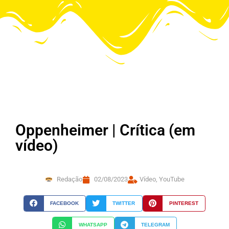
Oppenheimer | Crítica (em
vídeo)
Redação
02/08/2023
Vídeo
,
YouTube
FACEBOOK
TWITTER
PINTEREST
WHATSAPP
TELEGRAM