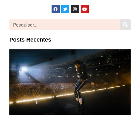
Posts Recentes
Mic
| Cr