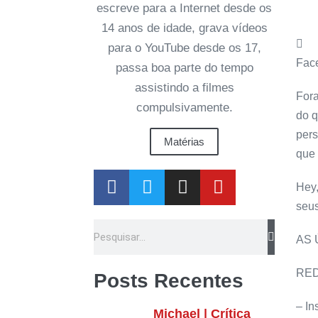
escreve para a Internet desde os
14 anos de idade, grava vídeos
para o YouTube desde os 17,
Fac
passa boa parte do tempo
assistindo a filmes
Fora
compulsivamente.
do q
pers
Matérias
que
Hey,
seus
AS
RED
Posts Recentes
– In
Michael | Crítica