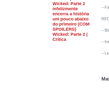
Wicked: Parte 2
– F
infelizmente
encerra a história
um pouco abaixo
RED
do primeiro (COM
SPOILERS)
– B
Wicked: Parte 2 |
Crítica
– In
– Le
Mai