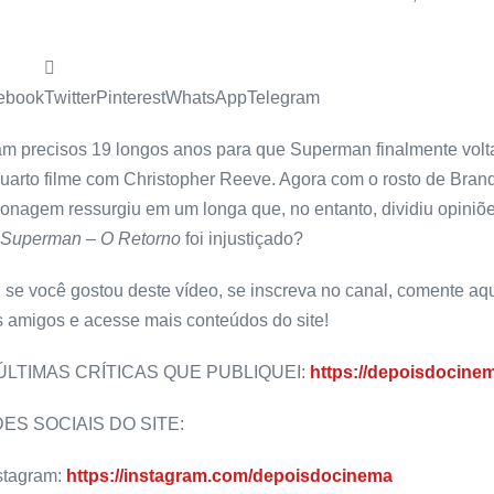
ebook
Twitter
Pinterest
WhatsApp
Telegram
m precisos 19 longos anos para que Superman finalmente volt
uarto filme com Christopher Reeve. Agora com o rosto de Brand
onagem ressurgiu em um longa que, no entanto, dividiu opiniões
Superman – O Retorno
foi injustiçado?
 se você gostou deste vídeo, se inscreva no canal, comente aqu
 amigos e acesse mais conteúdos do site!
ÚLTIMAS CRÍTICAS QUE PUBLIQUEI
:
https://depoisdocinem
ES SOCIAIS DO SITE:
stagram:
https://instagram.com/depoisdocinema