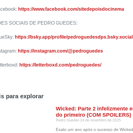
acebook:
https://www.facebook.com/sitedepoisdocinema
ES SOCIAIS DE PEDRO GUEDES:
lueSky:
https://bsky.app/profile/pedroguedesdps.bsky.social
stagram:
https://instagram.com/@pedroguedes
tterboxd:
https://letterboxd.com/pedroguedes/
s para explorar
Wicked: Parte 2 infelizmente 
do primeiro (COM SPOILERS)
Pedro Guedes
24 de novembro de 2025
Exato um ano após o sucesso de Wicked,