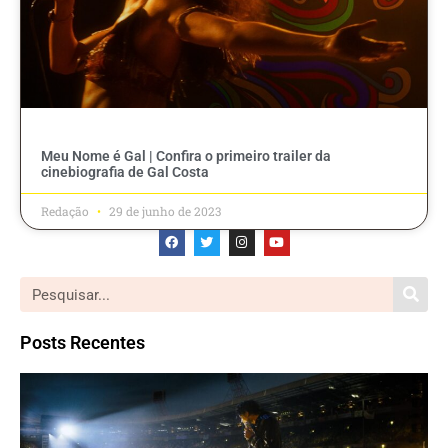
Meu Nome é Gal | Confira o primeiro trailer da
cinebiografia de Gal Costa
Redação
29 de junho de 2023
Posts Recentes
M
| 