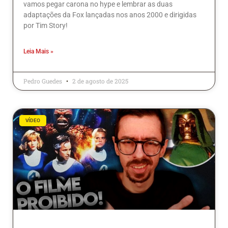
vamos pegar carona no hype e lembrar as duas
adaptações da Fox lançadas nos anos 2000 e dirigidas
por Tim Story!
Leia Mais »
Pedro Guedes
2 de agosto de 2025
VÍDEO