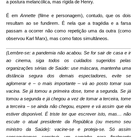
a postura melancólica, mas rígida de Henry.
É em
Annette
(filme e personagem), contudo, que os dois
resultam ao se fundirem. É nela que a tragédia e a farsa
passam a ocorrer não como repetição uma da outra (como
observou Karl Marx), mas como fatos simultâneos.
(Lembre-se: a pandemia não acabou. Se for sair de casa e ir
ao cinema, siga todos os cuidados sugeridos pelas
organizações sérias de Saúde: use máscara, mantenha uma
distância segura dos demais espectadores, evite se
aglomerar e – o mais importante – vá ao posto tomar sua
vacina. Se já tomou a primeira dose, tome a segunda. Se já
tomou a segunda e já chegou a vez de tomar a terceira, tome
a terceira – se ainda não chegou, espere e vá assim que ela
estiver disponível. É triste ter que escrever isto, mas… não
escute o atual presidente da República (ou mesmo seu
ministro da Saúde): vacine-se e proteja-se.
Só assim
conseguiremos construir um caminho para finalmente