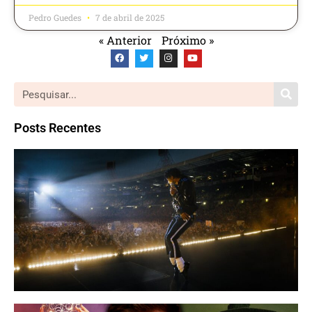
Pedro Guedes
7 de abril de 2025
« Anterior
Próximo »
Posts Recentes
M
| 
W