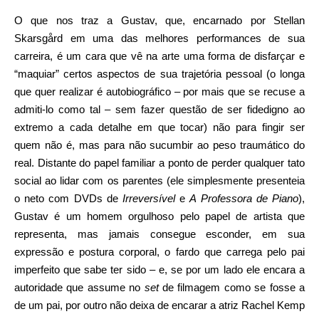
O que nos traz a Gustav, que, encarnado por Stellan
Skarsgård em uma das melhores performances de sua
carreira, é um cara que vê na arte uma forma de disfarçar e
“maquiar” certos aspectos de sua trajetória pessoal (o longa
que quer realizar é autobiográfico – por mais que se recuse a
admiti-lo como tal – sem fazer questão de ser fidedigno ao
extremo a cada detalhe em que tocar) não para fingir ser
quem não é, mas para não sucumbir ao peso traumático do
real. Distante do papel familiar a ponto de perder qualquer tato
social ao lidar com os parentes (ele simplesmente presenteia
o neto com DVDs de
Irreversível
e
A Professora de Piano
),
Gustav é um homem orgulhoso pelo papel de artista que
representa, mas jamais consegue esconder, em sua
expressão e postura corporal, o fardo que carrega pelo pai
imperfeito que sabe ter sido – e, se por um lado ele encara a
autoridade que assume no
set
de filmagem como se fosse a
de um pai, por outro não deixa de encarar a atriz Rachel Kemp