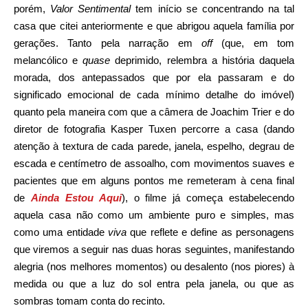
porém,
Valor Sentimental
tem início se concentrando na tal
casa que citei anteriormente e que abrigou aquela família por
gerações. Tanto pela narração em
off
(que, em tom
melancólico e
quase
deprimido, relembra a história daquela
morada, dos antepassados que por ela passaram e do
significado emocional de cada mínimo detalhe do imóvel)
quanto pela maneira com que a câmera de Joachim Trier e do
diretor de fotografia Kasper Tuxen percorre a casa (dando
atenção à textura de cada parede, janela, espelho, degrau de
escada e centímetro de assoalho, com movimentos suaves e
pacientes que em alguns pontos me remeteram à cena final
de
Ainda Estou Aqui
), o filme já começa estabelecendo
aquela casa não como um ambiente puro e simples, mas
como uma entidade
viva
que reflete e define as personagens
que viremos a seguir nas duas horas seguintes, manifestando
alegria (nos melhores momentos) ou desalento (nos piores) à
medida ou que a luz do sol entra pela janela, ou que as
sombras tomam conta do recinto.