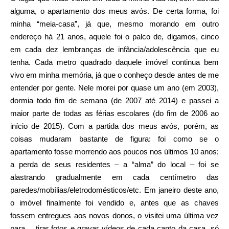
alguma, o apartamento dos meus avós. De certa forma, foi
minha “meia-casa”, já que, mesmo morando em outro
endereço há 21 anos, aquele foi o palco de, digamos, cinco
em cada dez lembranças de infância/adolescência que eu
tenha. Cada metro quadrado daquele imóvel continua bem
vivo em minha memória, já que o conheço desde antes de me
entender por gente. Nele morei por quase um ano (em 2003),
dormia todo fim de semana (de 2007 até 2014) e passei a
maior parte de todas as férias escolares (do fim de 2006 ao
início de 2015). Com a partida dos meus avós, porém, as
coisas mudaram bastante de figura: foi como se o
apartamento fosse morrendo aos poucos nos últimos 10 anos;
a perda de seus residentes – a “alma” do local – foi se
alastrando gradualmente em cada centímetro das
paredes/mobílias/eletrodomésticos/etc. Em janeiro deste ano,
o imóvel finalmente foi vendido e, antes que as chaves
fossem entregues aos novos donos, o visitei uma última vez
para… tirar fotos e gravar vídeos de cada canto da casa, só