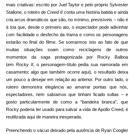
mais criativas: escrito por Juel Taylor e pelo próprio Sylvester
Stallone, o roteiro de
Creed II
conta uma história batida e ainda
cria arcos dramáticos que são, no mínimo, previsíveis – não é
à toa que, desde o primeiro ato, o espectador pode adivinhar
com facilidade o desfecho da trama e como os personagens
estarão no final do filme. Se somarmos isto ao fato de que
muitas situações soam como reciclagens de outros
momentos da saga protagonizada por Rocky Balboa
(em
Rocky II
, o personagem-título pedia sua namorada em
casamento; algo que também ocorre aqui), o resultado deixa
um pouco a desejar em relação ao anterior. Por outro lado, o
roteiro demonstra elegância ao amarrar pontas que nós,
espectadores, nem sabíamos que tinham ficado soltas – e
gosto particularmente de como a “bandeira branca”, que
Rocky poderia ter usado para salvar a vida de Apollo Creed, é
reutilizada aqui de maneira inesperada.
Preenchendo o vácuo deixado pela ausência de Ryan Coogler