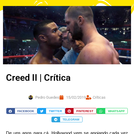
Creed II | Crítica
Pedro Guedes
15/02/2019
Críticas
FACEBOOK
TWITTER
PINTEREST
WHATSAPP
TELEGRAM
De uns anos para cá, Hollywood vem se apoiando cada vez