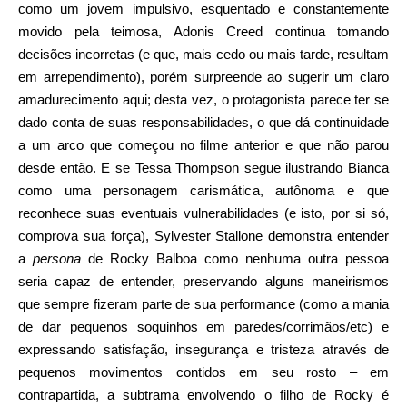
como um jovem impulsivo, esquentado e constantemente
movido pela teimosa, Adonis Creed continua tomando
decisões incorretas (e que, mais cedo ou mais tarde, resultam
em arrependimento), porém surpreende ao sugerir um claro
amadurecimento aqui; desta vez, o protagonista parece ter se
dado conta de suas responsabilidades, o que dá continuidade
a um arco que começou no filme anterior e que não parou
desde então. E se Tessa Thompson segue ilustrando Bianca
como uma personagem carismática, autônoma e que
reconhece suas eventuais vulnerabilidades (e isto, por si só,
comprova sua força), Sylvester Stallone demonstra entender
a
persona
de Rocky Balboa como nenhuma outra pessoa
seria capaz de entender, preservando alguns maneirismos
que sempre fizeram parte de sua performance (como a mania
de dar pequenos soquinhos em paredes/corrimãos/etc) e
expressando satisfação, insegurança e tristeza através de
pequenos movimentos contidos em seu rosto – em
contrapartida, a subtrama envolvendo o filho de Rocky é