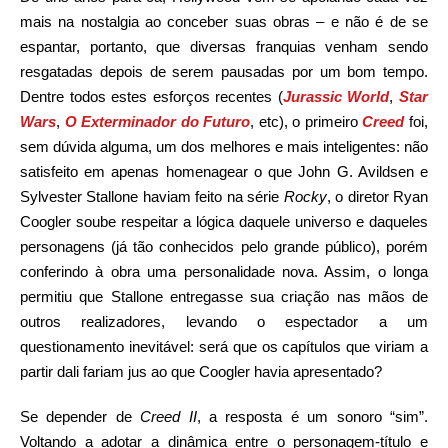
mais na nostalgia ao conceber suas obras – e não é de se
espantar, portanto, que diversas franquias venham sendo
resgatadas depois de serem pausadas por um bom tempo.
Dentre todos estes esforços recentes (
Jurassic World
,
Star
Wars
,
O Exterminador do Futuro
, etc), o primeiro
Creed
foi,
sem dúvida alguma, um dos melhores e mais inteligentes: não
satisfeito em apenas homenagear o que John G. Avildsen e
Sylvester Stallone haviam feito na série
Rocky
, o diretor Ryan
Coogler soube respeitar a lógica daquele universo e daqueles
personagens (já tão conhecidos pelo grande público), porém
conferindo à obra uma personalidade nova. Assim, o longa
permitiu que Stallone entregasse sua criação nas mãos de
outros realizadores, levando o espectador a um
questionamento inevitável: será que os capítulos que viriam a
partir dali fariam jus ao que Coogler havia apresentado?
Se depender de
Creed II
, a resposta é um sonoro “sim”.
Voltando a adotar a dinâmica entre o personagem-título e