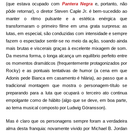
(que estava ocupado com
Pantera Negra
e, portanto, não
pôde retornar), o diretor Steven Caple Jr. é bem-sucedido ao
manter o ritmo pulsante e a estética enérgica que
transformaram o primeiro filme em uma grata surpresa: as
lutas, em especial, são conduzidas com intensidade e sempre
fazem o espectador sentir-se no meio da ação, soando ainda
mais brutas e viscerais graças à excelente mixagem de som.
Da mesma forma, o longa alcança um equilíbrio perfeito entre
os momentos dramáticos (frequentemente protagonizados por
Rocky) e as pontuais tentativas de humor (a cena em que
Adonis pede Bianca em casamento é hilária), ao passo que a
tradicional montagem que mostra o personagem-título se
preparando para a luta que ocupará o terceiro ato continua
empolgante como de hábito (algo que se deve, em boa parte,
ao tema musical composto por Ludwig Göransson).
Mas é claro que os personagens sempre foram a verdadeira
alma desta franquia: novamente vivido por Michael B. Jordan