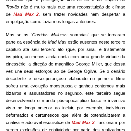
Trovão
não é muito mais que uma reconstituição do clímax
de
Mad Max 2
, sem trazer novidades nem despertar a
empolgação como faziam os longas anteriores.
Mas se as “
Corridas Malucas
sombrias” que se tornaram
parte da essência de
Mad Max
estão ausentes neste terceiro
capítulo até seu terceiro ato (que, por sinal, é tristemente
insípido), ao menos ainda conta com uma grande virtude da
cinessérie: a direção do magnífico George Miller, que dessa
vez une seus esforços ao de George Ogilve. Se o cenário
decadente e desesperançoso elaborado no primeiro filme
sofreu uma evolução monstruosa e ganhou contornos mais
bizarros e assustadores no segundo, este terceiro segue
desenvolvendo o mundo pós-apocalíptico louco e inventivo
visto no longa anterior ao incluir, por exemplo, indivíduos
deformados e cartunescos que, além de potencializarem a
criativa e adorável esquisitice de
Mad Max 2
, funcionam por
serem explosões de criatividade por parte dos realizadores