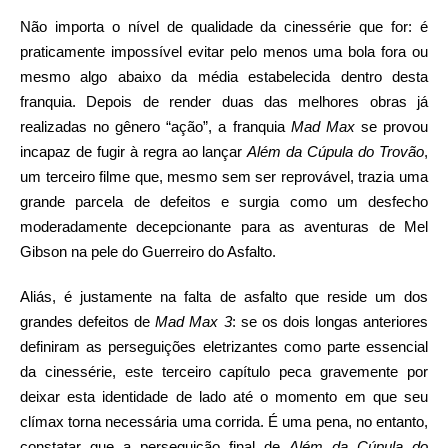
Não importa o nível de qualidade da cinessérie que for: é
praticamente impossível evitar pelo menos uma bola fora ou
mesmo algo abaixo da média estabelecida dentro desta
franquia. Depois de render duas das melhores obras já
realizadas no gênero “ação”, a franquia
Mad Max
se provou
incapaz de fugir à regra ao lançar
Além da Cúpula do Trovão
,
um terceiro filme que, mesmo sem ser reprovável, trazia uma
grande parcela de defeitos e surgia como um desfecho
moderadamente decepcionante para as aventuras de Mel
Gibson na pele do Guerreiro do Asfalto.
Aliás, é justamente na falta de asfalto que reside um dos
grandes defeitos de
Mad Max 3
: se os dois longas anteriores
definiram as perseguições eletrizantes como parte essencial
da cinessérie, este terceiro capítulo peca gravemente por
deixar esta identidade de lado até o momento em que seu
clímax torna necessária uma corrida. É uma pena, no entanto,
constatar que a perseguição final de
Além da Cúpula do