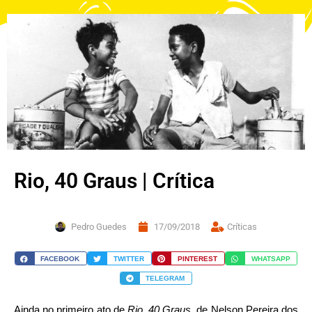
Rio, 40 Graus | Crítica
Pedro Guedes
17/09/2018
Críticas
FACEBOOK
TWITTER
PINTEREST
WHATSAPP
TELEGRAM
Ainda no primeiro ato de
Rio, 40 Graus
, de Nelson Pereira dos