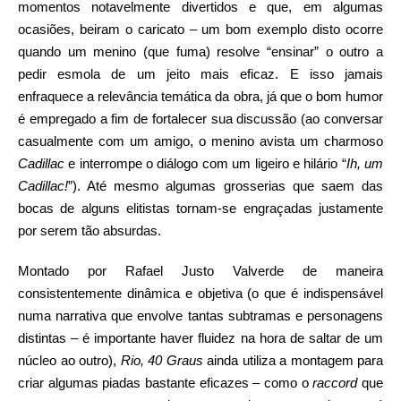
momentos notavelmente divertidos e que, em algumas
ocasiões, beiram o caricato – um bom exemplo disto ocorre
quando um menino (que fuma) resolve “ensinar” o outro a
pedir esmola de um jeito mais eficaz. E isso jamais
enfraquece a relevância temática da obra, já que o bom humor
é empregado a fim de fortalecer sua discussão (ao conversar
casualmente com um amigo, o menino avista um charmoso
Cadillac
e interrompe o diálogo com um ligeiro e hilário “
Ih, um
Cadillac!
”). Até mesmo algumas grosserias que saem das
bocas de alguns elitistas tornam-se engraçadas justamente
por serem tão absurdas.
Montado por Rafael Justo Valverde de maneira
consistentemente dinâmica e objetiva (o que é indispensável
numa narrativa que envolve tantas subtramas e personagens
distintas – é importante haver fluidez na hora de saltar de um
núcleo ao outro),
Rio, 40 Graus
ainda utiliza a montagem para
criar algumas piadas bastante eficazes – como o
raccord
que