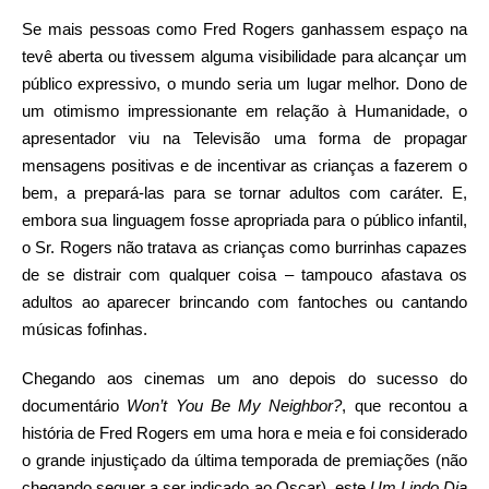
Se mais pessoas como Fred Rogers ganhassem espaço na
tevê aberta ou tivessem alguma visibilidade para alcançar um
público expressivo, o mundo seria um lugar melhor. Dono de
um otimismo impressionante em relação à Humanidade, o
apresentador viu na Televisão uma forma de propagar
mensagens positivas e de incentivar as crianças a fazerem o
bem, a prepará-las para se tornar adultos com caráter. E,
embora sua linguagem fosse apropriada para o público infantil,
o Sr. Rogers não tratava as crianças como burrinhas capazes
de se distrair com qualquer coisa – tampouco afastava os
adultos ao aparecer brincando com fantoches ou cantando
músicas fofinhas.
Chegando aos cinemas um ano depois do sucesso do
documentário
Won’t You Be My Neighbor?
, que recontou a
história de Fred Rogers em uma hora e meia e foi considerado
o grande injustiçado da última temporada de premiações (não
chegando sequer a ser indicado ao Oscar), este
Um Lindo Dia