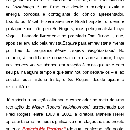
na Vizinhança
é um filme que desde o princípio exala a
energia bondosa e contagiante do icônico apresentador.
Escrito por Micah Fitzerman-Blue e Noah Harpster, o roteiro é
protagonizado não pelo Sr. Rogers, mas pelo jornalista Lloyd
Vogel – baseado livremente no premiado Tom Junod –, que,
após ser enviado pela revista
Esquire
para entrevistar a mente
por trás do programa
Mister Rogers’ Neighborhood
. No
entanto, à medida que conversa com o apresentador, Lloyd
aos poucos vai se abrindo em relação à briga que teve com
seu pai há algum tempo e que terminou por separá-los – e, ao
escutar esta história triste, o Sr. Rogers decide ajudar a
reconciliá-los.
Já abrindo a projeção atirando o espectador no meio de uma
recriação do
Mister Rogers’ Neighborhood
, apresentado por
Fred Rogers entre 1968 e 2001, a diretora Marielle Heller
apresenta uma melhora significativa em relação ao seu projeto
anterior,
Poderia Me Perdoar?
(do qual, confesso, não gostei