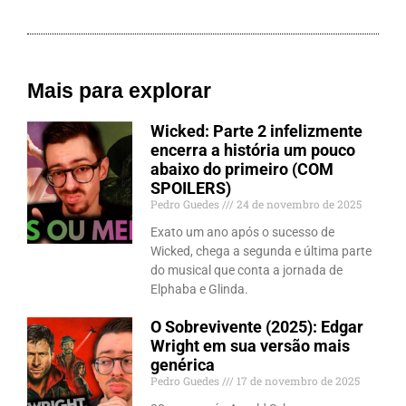
Mais para explorar
Wicked: Parte 2 infelizmente
encerra a história um pouco
abaixo do primeiro (COM
SPOILERS)
Pedro Guedes
24 de novembro de 2025
Exato um ano após o sucesso de
Wicked, chega a segunda e última parte
do musical que conta a jornada de
Elphaba e Glinda.
O Sobrevivente (2025): Edgar
Wright em sua versão mais
genérica
Pedro Guedes
17 de novembro de 2025