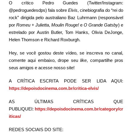
O crítico Pedro Guedes (Twitter/Instagram:
@pedroguedesdps) fala sobre
Elvis
, cinebiografia do “rei do
rock” dirigida pelo australiano Baz Luhrmann (responsável
por
Romeu + Julietta
,
Moulin Rouge!
e
O Grande Gatsby
) e
estrelado por Austin Butler, Tom Hanks, Olivia DeJonge,
Helen Thomson e Richard Roxburgh.
Hey, se você gostou deste vídeo, se inscreva no canal,
comente aqui embaixo, drope seu
like
, compartilhe pros
seus amigos e acesse nosso site!
A CRÍTICA ESCRITA PODE SER LIDA AQUI:
https://depoisdocinema.com.br/critica-elvis/
AS ÚLTIMAS CRÍTICAS QUE
PUBLIQUEI
:
https://depoisdocinema.com.br/category/cr
iticas/
REDES SOCIAIS DO SITE: