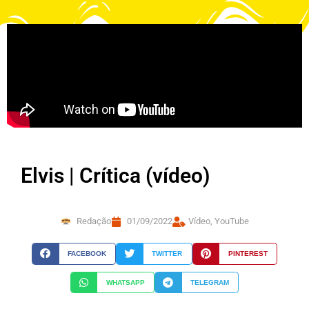
Elvis | Crítica (vídeo)
Redação
01/09/2022
Vídeo
,
YouTube
FACEBOOK
TWITTER
PINTEREST
WHATSAPP
TELEGRAM