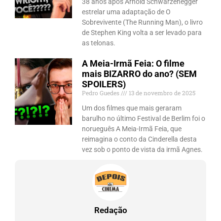
38 anos após Arnold Schwarzenegger
estrelar uma adaptação de O
Sobrevivente (The Running Man), o livro
de Stephen King volta a ser levado para
as telonas.
A Meia-Irmã Feia: O filme
mais BIZARRO do ano? (SEM
SPOILERS)
Pedro Guedes
13 de novembro de 2025
Um dos filmes que mais geraram
barulho no último Festival de Berlim foi o
norueguês A Meia-Irmã Feia, que
reimagina o conto da Cinderella desta
vez sob o ponto de vista da irmã Agnes.
Redação