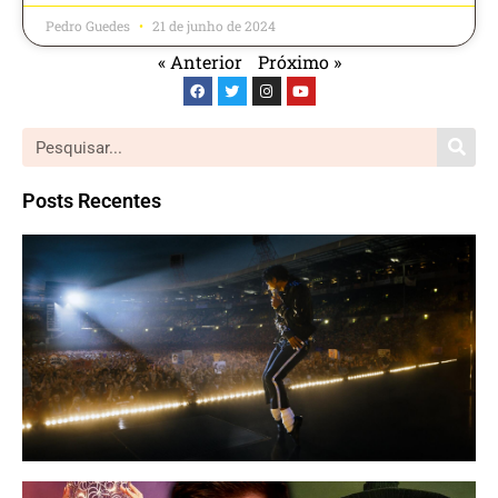
Pedro Guedes
21 de junho de 2024
« Anterior
Próximo »
Posts Recentes
M
| 
W