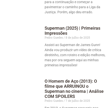
para a continuação e começar a
pavimentar o caminho para a Liga da
Justiça. Porém, algo deu errado.
Superman (2025) | Primeiras
Impressões
Pedro Guedes
8 de julho de 2025
Assisti ao Superman de James Gunn!
Ainda vou produzir um vídeo de crítica
direitinho, com roteiro e edição melhores,
mas por ora seguem aqui as minhas
primeiras impressões!
O Homem de Aço (2013): O
filme que ARRUINOU o
Superman no cinema | Análise
COM SPOILERS
Pedro Guedes
7 de julho de 2025
Em 2013, o Superman ressurgiu nos