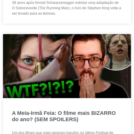
38 anos após Arnold Schwarzenegger estrelar uma adaptação de
O Sobrevivente (The Running Man), o livro de Stephen King volta a
ser levado para as telonas.
A Meia-Irmã Feia: O filme mais BIZARRO
do ano? (SEM SPOILERS)
Um dos filmes que mais geraram barulho no último Festival de