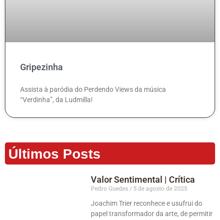
Gripezinha
Assista à paródia do Perdendo Views da música
“Verdinha”, da Ludmilla!
Últimos Posts
Valor Sentimental | Crítica
Pedro Guedes
5 de agosto de 2025
Joachim Trier reconhece e usufrui do
papel transformador da arte, de permitir