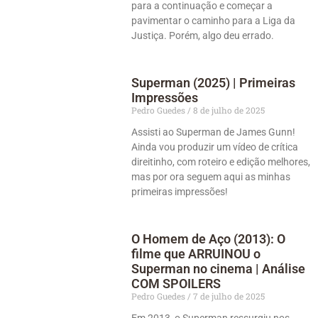
para a continuação e começar a
pavimentar o caminho para a Liga da
Justiça. Porém, algo deu errado.
Superman (2025) | Primeiras
Impressões
Pedro Guedes
8 de julho de 2025
Assisti ao Superman de James Gunn!
Ainda vou produzir um vídeo de crítica
direitinho, com roteiro e edição melhores,
mas por ora seguem aqui as minhas
primeiras impressões!
O Homem de Aço (2013): O
filme que ARRUINOU o
Superman no cinema | Análise
COM SPOILERS
Pedro Guedes
7 de julho de 2025
Em 2013, o Superman ressurgiu nos