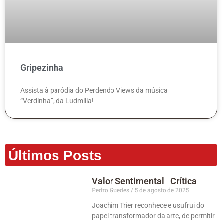
Gripezinha
Assista à paródia do Perdendo Views da música
“Verdinha”, da Ludmilla!
Últimos Posts
Valor Sentimental | Crítica
Pedro Guedes
5 de agosto de 2025
Joachim Trier reconhece e usufrui do
papel transformador da arte, de permitir