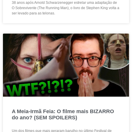
38 anos após Arnold Schwarzenegger estrelar uma adaptação de
O Sobrevivente (The Running Man), o livro de Stephen King volta a
ser levado para as telonas.
A Meia-Irmã Feia: O filme mais BIZARRO
do ano? (SEM SPOILERS)
Um dos filmes que mais geraram barulho no último Festival de