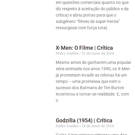
em questões comerciais quanto no que
diz respeito à aceitação do público e da
crítica) e abriu portas para que o
subgênero “filmes de super-heróis”
ressurgisse com força total,
X-Men: O Filme | Crítica
Pedro Guedes
21 de maio de 2014
Mesmo antes de ganharem uma popular
série animada nos anos 1990, os X-Men
já prometiam invadir as telonas há um
tempo – uma promessa que nem o
sucesso dos Batmans de Tim Burton
incentivou a tornar-se realidade. E, com
o
Godzilla (1954) | Crítica
Pedro Guedes
14 de maio de 2014
Gojira é inquestionavelmente uma das