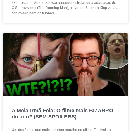
38 anos após Arnold Schwarzenegger estrelar uma adaptação de
O Sobrevivente (The Running Man), o livro de Stephen King volta a
ser levado para as telonas.
A Meia-Irmã Feia: O filme mais BIZARRO
do ano? (SEM SPOILERS)
Um dos filmes que mais geraram barulho no último Festival de