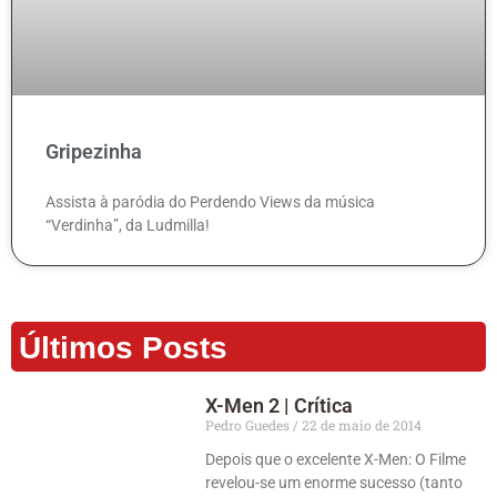
Gripezinha
Assista à paródia do Perdendo Views da música
“Verdinha”, da Ludmilla!
Últimos Posts
X-Men 2 | Crítica
Pedro Guedes
22 de maio de 2014
Depois que o excelente X-Men: O Filme
revelou-se um enorme sucesso (tanto