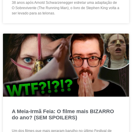
38 anos após Arnold Schwarzenegger estrelar uma adaptação de
O Sobrevivente (The Running Man), o livro de Stephen King volta a
ser levado para as telonas.
A Meia-Irmã Feia: O filme mais BIZARRO
do ano? (SEM SPOILERS)
Um dos filmes que mais geraram barulho no último Festival de