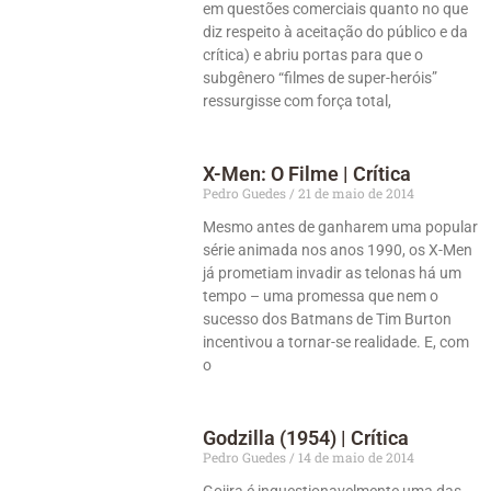
em questões comerciais quanto no que
diz respeito à aceitação do público e da
crítica) e abriu portas para que o
subgênero “filmes de super-heróis”
ressurgisse com força total,
X-Men: O Filme | Crítica
Pedro Guedes
21 de maio de 2014
Mesmo antes de ganharem uma popular
série animada nos anos 1990, os X-Men
já prometiam invadir as telonas há um
tempo – uma promessa que nem o
sucesso dos Batmans de Tim Burton
incentivou a tornar-se realidade. E, com
o
Godzilla (1954) | Crítica
Pedro Guedes
14 de maio de 2014
Gojira é inquestionavelmente uma das