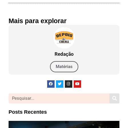
Mais para explorar
Redação
Matérias
Posts Recentes
Mic
| Cr