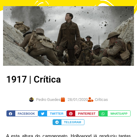
1917 | Crítica
Pedro Guedes
28/01/2020
Críticas
FACEBOOK
TWITTER
PINTEREST
WHATSAPP
TELEGRAM
A esta altura do campeonato, Hollywood já produziu tantas