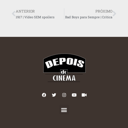
ANTERIOR
PRÓXIMO
1917 | Vídeo SEM spoilers
Bad Boys para Sempre | Crítica