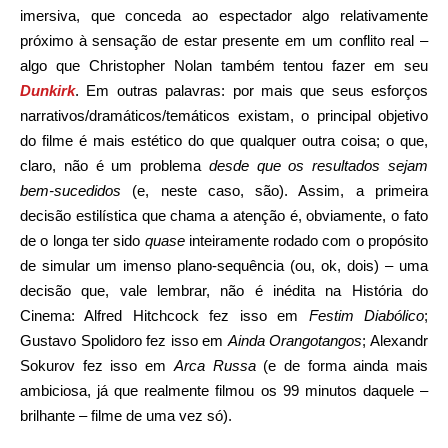
imersiva, que conceda ao espectador algo relativamente
próximo à sensação de estar presente em um conflito real –
algo que Christopher Nolan também tentou fazer em seu
Dunkirk
. Em outras palavras: por mais que seus esforços
narrativos/dramáticos/temáticos existam, o principal objetivo
do filme é mais estético do que qualquer outra coisa; o que,
claro, não é um problema
desde que os resultados sejam
bem-sucedidos
(e, neste caso, são). Assim, a primeira
decisão estilística que chama a atenção é, obviamente, o fato
de o longa ter sido
quase
inteiramente rodado com o propósito
de simular um imenso plano-sequência (ou, ok, dois) – uma
decisão que, vale lembrar, não é inédita na História do
Cinema: Alfred Hitchcock fez isso em
Festim Diabólico
;
Gustavo Spolidoro fez isso em
Ainda Orangotangos
; Alexandr
Sokurov fez isso em
Arca Russa
(e de forma ainda mais
ambiciosa, já que realmente filmou os 99 minutos daquele –
brilhante – filme de uma vez só).