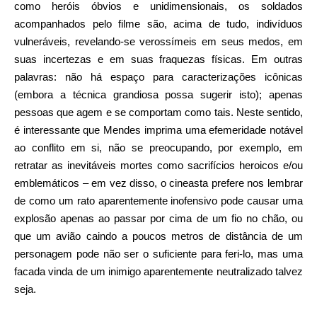
como heróis óbvios e unidimensionais, os soldados
acompanhados pelo filme são, acima de tudo, indivíduos
vulneráveis, revelando-se verossímeis em seus medos, em
suas incertezas e em suas fraquezas físicas. Em outras
palavras: não há espaço para caracterizações icônicas
(embora a técnica grandiosa possa sugerir isto); apenas
pessoas que agem e se comportam como tais. Neste sentido,
é interessante que Mendes imprima uma efemeridade notável
ao conflito em si, não se preocupando, por exemplo, em
retratar as inevitáveis mortes como sacrifícios heroicos e/ou
emblemáticos – em vez disso, o cineasta prefere nos lembrar
de como um rato aparentemente inofensivo pode causar uma
explosão apenas ao passar por cima de um fio no chão, ou
que um avião caindo a poucos metros de distância de um
personagem pode não ser o suficiente para feri-lo, mas uma
facada vinda de um inimigo aparentemente neutralizado talvez
seja.