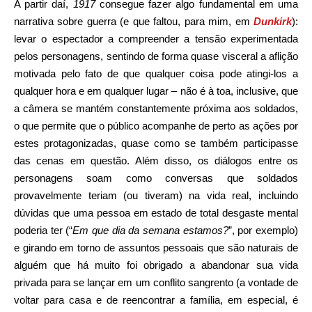
A partir daí,
1917
consegue fazer algo fundamental em uma
narrativa sobre guerra (e que faltou, para mim, em
Dunkirk
):
levar o espectador a compreender a tensão experimentada
pelos personagens, sentindo de forma quase visceral a aflição
motivada pelo fato de que qualquer coisa pode atingi-los a
qualquer hora e em qualquer lugar – não é à toa, inclusive, que
a câmera se mantém constantemente próxima aos soldados,
o que permite que o público acompanhe de perto as ações por
estes protagonizadas, quase como se também participasse
das cenas em questão. Além disso, os diálogos entre os
personagens soam como conversas que soldados
provavelmente teriam (ou tiveram) na vida real, incluindo
dúvidas que uma pessoa em estado de total desgaste mental
poderia ter (“
Em que dia da semana estamos?
”, por exemplo)
e girando em torno de assuntos pessoais que são naturais de
alguém que há muito foi obrigado a abandonar sua vida
privada para se lançar em um conflito sangrento (a vontade de
voltar para casa e de reencontrar a família, em especial, é