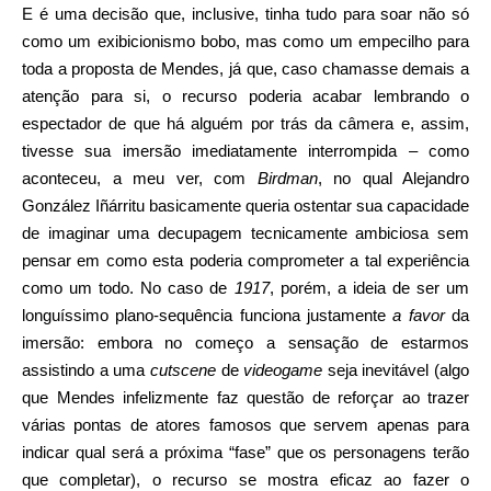
E é uma decisão que, inclusive, tinha tudo para soar não só
como um exibicionismo bobo, mas como um empecilho para
toda a proposta de Mendes, já que, caso chamasse demais a
atenção para si, o recurso poderia acabar lembrando o
espectador de que há alguém por trás da câmera e, assim,
tivesse sua imersão imediatamente interrompida – como
aconteceu, a meu ver, com
Birdman
, no qual Alejandro
González Iñárritu basicamente queria ostentar sua capacidade
de imaginar uma decupagem tecnicamente ambiciosa sem
pensar em como esta poderia comprometer a tal experiência
como um todo. No caso de
1917
, porém, a ideia de ser um
longuíssimo plano-sequência funciona justamente
a favor
da
imersão: embora no começo a sensação de estarmos
assistindo a uma
cutscene
de
videogame
seja inevitável (algo
que Mendes infelizmente faz questão de reforçar ao trazer
várias pontas de atores famosos que servem apenas para
indicar qual será a próxima “fase” que os personagens terão
que completar), o recurso se mostra eficaz ao fazer o