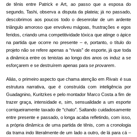
de tênis entre Patrick e Art, ao passo que a esposa do
segundo, Tashi, observa a disputa da plateia; já no passado,
descobrimos aos poucos todo o desenrolar de um ardente
triângulo amoroso que envolveu mágoas, frustrações e egos
feridos, criando uma competitividade tóxica que atinge o ápice
na partida que ocorre no presente – e, portanto, o título do
projeto não se refere apenas a “rivais” de esporte, já que toda
a dinâmica entre os tenistas ao longo dos anos os induz a se
esforçarem e se destruírem apenas para
se provarem
.
Aliás, o primeiro aspecto que chama atenção em
Rivais
é sua
estrutura narrativa, que é construída com inteligência por
Guadagnino, Kuritzkes e pelo montador Marco Costa a fim de
trazer graça, intensidade e, sim, sensualidade a um esporte
corriqueiramente taxado de “chato”. Saltando cuidadosamente
entre presente e passado, o longa acaba refletindo, com isso,
a própria dinâmica de uma partida de tênis, com a cronologia
da trama indo literalmente de um lado a outro, de lá para cá –