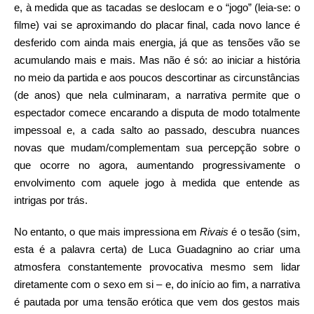
e, à medida que as tacadas se deslocam e o “jogo” (leia-se: o
filme) vai se aproximando do placar final, cada novo lance é
desferido com ainda mais energia, já que as tensões vão se
acumulando mais e mais. Mas não é só: ao iniciar a história
no meio da partida e aos poucos descortinar as circunstâncias
(de anos) que nela culminaram, a narrativa permite que o
espectador comece encarando a disputa de modo totalmente
impessoal e, a cada salto ao passado, descubra nuances
novas que mudam/complementam sua percepção sobre o
que ocorre no agora, aumentando progressivamente o
envolvimento com aquele jogo à medida que entende as
intrigas por trás.
No entanto, o que mais impressiona em
Rivais
é o tesão (sim,
esta é a palavra certa) de Luca Guadagnino ao criar uma
atmosfera constantemente provocativa mesmo sem lidar
diretamente com o sexo em si – e, do início ao fim, a narrativa
é pautada por uma tensão erótica que vem dos gestos mais