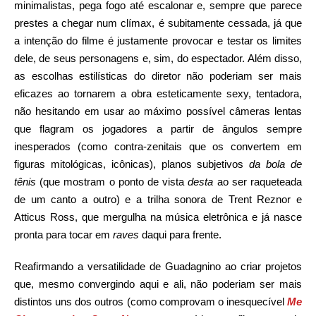
minimalistas, pega fogo até escalonar e, sempre que parece
prestes a chegar num clímax, é subitamente cessada, já que
a intenção do filme é justamente provocar e testar os limites
dele, de seus personagens e, sim, do espectador. Além disso,
as escolhas estilísticas do diretor não poderiam ser mais
eficazes ao tornarem a obra esteticamente sexy, tentadora,
não hesitando em usar ao máximo possível câmeras lentas
que flagram os jogadores a partir de ângulos sempre
inesperados (como contra-zenitais que os convertem em
figuras mitológicas, icônicas), planos subjetivos
da bola de
tênis
(que mostram o ponto de vista
desta
ao ser raqueteada
de um canto a outro) e a trilha sonora de Trent Reznor e
Atticus Ross, que mergulha na música eletrônica e já nasce
pronta para tocar em
raves
daqui para frente.
Reafirmando a versatilidade de Guadagnino ao criar projetos
que, mesmo convergindo aqui e ali, não poderiam ser mais
distintos uns dos outros (como comprovam o inesquecível
Me