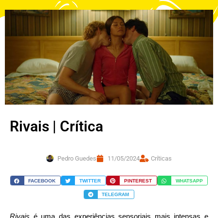
Rivais | Crítica
Pedro Guedes
11/05/2024
Críticas
FACEBOOK
TWITTER
PINTEREST
WHATSAPP
TELEGRAM
Rivais
é uma das experiências sensoriais mais intensas e