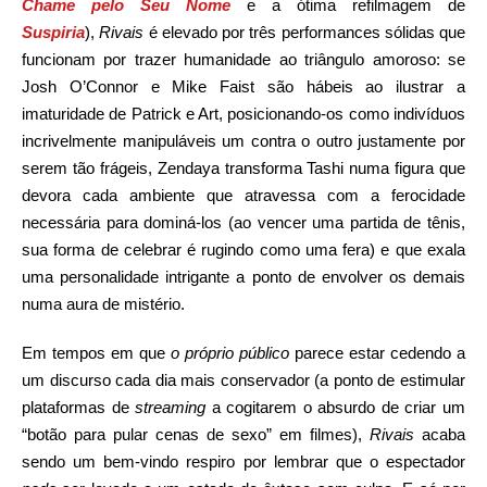
Chame pelo Seu Nome
e a ótima refilmagem de
Suspiria
),
Rivais
é elevado por três performances sólidas que
funcionam por trazer humanidade ao triângulo amoroso: se
Josh O’Connor e Mike Faist são hábeis ao ilustrar a
imaturidade de Patrick e Art, posicionando-os como indivíduos
incrivelmente manipuláveis um contra o outro justamente por
serem tão frágeis, Zendaya transforma Tashi numa figura que
devora cada ambiente que atravessa com a ferocidade
necessária para dominá-los (ao vencer uma partida de tênis,
sua forma de celebrar é rugindo como uma fera) e que exala
uma personalidade intrigante a ponto de envolver os demais
numa aura de mistério.
Em tempos em que
o próprio público
parece estar cedendo a
um discurso cada dia mais conservador (a ponto de estimular
plataformas de
streaming
a cogitarem o absurdo de criar um
“botão para pular cenas de sexo” em filmes),
Rivais
acaba
sendo um bem-vindo respiro por lembrar que o espectador