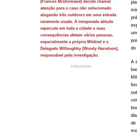
(Frances McDormand) decide chamar
pi
atenção para o caso não solucionado
mi
alugando três outdoors em uma estrada
prá
raramente usada. A inesperada atitude
es
repercute em toda a cidade e suas
um
consequências afetam várias pessoas,
po
especialmente a própria Mildred e o
do
Delegado Willoughby (Woody Harrelson),
responsável pela investigação.
A 
PUBLICIDADE
ba
Mi
fo
ou
ve
bo
dia
de
mo