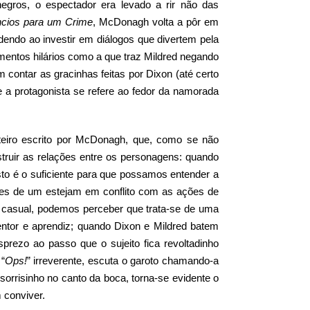
egros, o espectador era levado a rir não das
ncios para um Crime
, McDonagh volta a pôr em
endendo ao investir em diálogos que divertem pela
entos hilários como a que traz Mildred negando
contar as gracinhas feitas por Dixon (até certo
 a protagonista se refere ao fedor da namorada
oteiro escrito por McDonagh, que, como se não
truir as relações entre os personagens: quando
sto é o suficiente para que possamos entender a
es de um estejam em conflito com as ações de
e casual, podemos perceber que trata-se de uma
ntor e aprendiz; quando Dixon e Mildred batem
prezo ao passo que o sujeito fica revoltadinho
 “
Ops!
” irreverente, escuta o garoto chamando-a
sorrisinho no canto da boca, torna-se evidente o
 conviver.