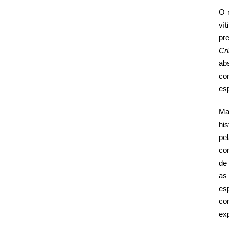
O 
ví
pr
Cr
ab
co
esp
Ma
hi
pe
co
de
as
es
co
ex