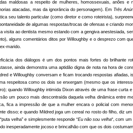
adas maldosas a respeito de mulheres, homossexuais, anões e n
norias atacadas, mas da ignorância do personagem). Em
Três Anú
tica seu talento particular (como diretor e como roteirista), surpre
pontaneidade de algumas respostas/trocas de ofensas e criando mom
a visita ao dentista mesmo estando com a gengiva anestesiada, sem 
nto), alguns comentários ditos por Willoughby e o desprezo com que
 ex-marido.
eficácia dos diálogos é um dos pontos mais fortes do brilhante r
stasse, ainda demonstra uma aptidão digna de nota na hora de cons
ldred e Willoughby conversam e ficam trocando respostas afiadas, i
rma respeitosa como os dois se enxergam (mesmo que os interess
tro); quando Willoughby intimida Dixon através de uma frase curta 
rsão um pouco mais descontraída daquela velha dinâmica entre me
ca, fica a impressão de que a mulher encara o policial com menos
nte disso; e quando Mildred joga um cereal no rosto do filho, diz um
 “puta velha” e simplesmente responde “
Eu não sou velha
“, com um 
do inesperadamente jocoso e brincalhão com que os dois costumam