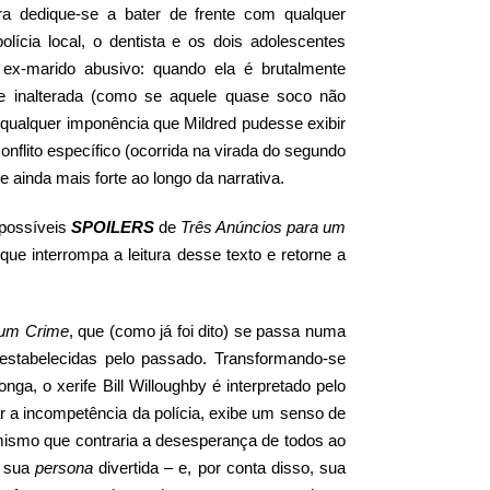
ra dedique-se a bater de frente com qualquer
ícia local, o dentista e os dois adolescentes
 ex-marido abusivo: quando ela é brutalmente
 inalterada (como se aquele quase soco não
 qualquer imponência que Mildred pudesse exibir
onflito específico (ocorrida na virada do segundo
 ainda mais forte ao longo da narrativa.
r possíveis
SPOILERS
de
Três Anúncios para um
ue interrompa a leitura desse texto e retorne a
 um Crime
, que (como já foi dito) se passa numa
stabelecidas pelo passado. Transformando-se
a, o xerife Bill Willoughby é interpretado pelo
 a incompetência da polícia, exibe um senso de
ismo que contraria a desesperança de todos ao
r sua
persona
divertida – e, por conta disso, sua