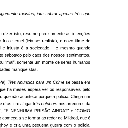
vagamente racistas, iam sobrar apenas três que
o dizer isto, resume precisamente as intenções
io e cruel (leia-se: realista), o novo filme de
el e injusta é a sociedade – e mesmo quando
nte sabotado pelo caos dos nossos sentimentos,
 ou “mal”, somente um monte de seres humanos
dades maniqueístas.
fe
),
Três Anúncios para um Crime
se passa em
 que há meses espera ver os responsáveis pelo
– o que não acontece porque a polícia. Chega um
 drástica: alugar três
outdoors
nos arredores da
A”, “E NENHUMA PRISÃO AINDA?” e “COMO
começa a se formar ao redor de Mildred, que é
ughby e cria uma pequena guerra com o policial