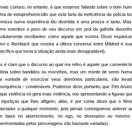
mais curioso, no entanto, é que estamos falando sobre o bom hum
tima de estupro/homicídio que está farta da ineficiência da polícia
emissa numa experiência tão divertida é uma proeza e tanto. Mas
ime
esterilize o peso de seu discurso em prol da galhofa desenf
solutamente revoltantes como aquele que mostra Dixon espanc
mo o
flashback
que mostra a última conversa entre Mildred e sua 
ecífica que torna a situação ainda mais desagradável).
s é claro que o discurso ao qual me refiro é aquele que comentei b
stória sobre bandidos ou mocinhos, mas um monte de seres human
la vontade de exorcizar seus demônios particulares, são leva
nsequência – condenáveis. Podemos dizer, portanto, que
Três Anún
 que violência só gera mais violência, nos apresentando a figuras q
 injustiças que lhes afligem; aliás, é por conta disso que o fil
pectador a qualquer momento, pois jamais conseguimos antever ao 
m base no aborrecimento, no ego, no desespero ou mesmo 
perimentadas pelos personagens são bastante variadas).