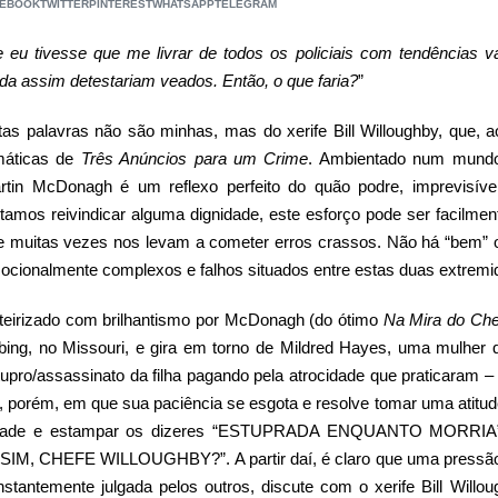
CEBOOK
TWITTER
PINTEREST
WHATSAPP
TELEGRAM
 eu tivesse que me livrar de todos os policiais com tendências 
nda assim detestariam veados. Então, o que faria?
”
tas palavras não são minhas, mas do xerife Bill Willoughby, que, a
máticas de
Três Anúncios para um Crime
. Ambientado num mundo fr
rtin McDonagh é um reflexo perfeito do quão podre, imprevisív
ntamos reivindicar alguma dignidade, este esforço pode ser facilme
e muitas vezes nos levam a cometer erros crassos. Não há “bem”
ocionalmente complexos e falhos situados entre estas duas extremi
teirizado com brilhantismo por McDonagh (do ótimo
Na Mira do Che
bing, no Missouri, e gira em torno de Mildred Hayes, uma mulher
tupro/assassinato da filha pagando pela atrocidade que praticaram 
, porém, em que sua paciência se esgota e resolve tomar uma atitude
dade e estampar os dizeres “ESTUPRADA ENQUANTO MORRI
SIM, CHEFE WILLOUGHBY?”. A partir daí, é claro que uma pressão 
nstantemente julgada pelos outros, discute com o xerife Bill Willo