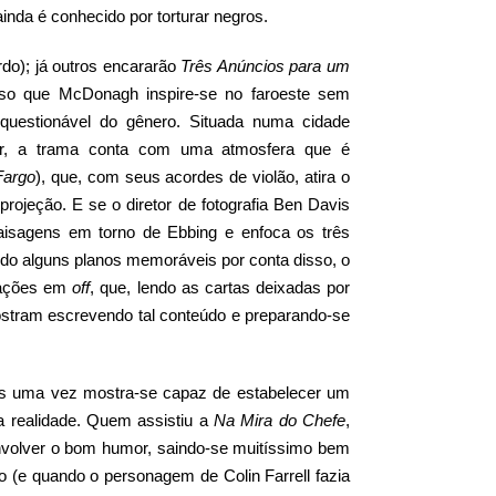
nda é conhecido por torturar negros.
do); já outros encararão
Três Anúncios para um
oso que McDonagh inspire-se no faroeste sem
nquestionável do gênero. Situada numa cidade
ior, a trama conta com uma atmosfera que é
Fargo
), que, com seus acordes de violão, atira o
rojeção. E se o diretor de fotografia Ben Davis
aisagens em torno de Ebbing e enfoca os três
do alguns planos memoráveis por conta disso, o
rações em
off
, que, lendo as cartas deixadas por
tram escrevendo tal conteúdo e preparando-se
is uma vez mostra-se capaz de estabelecer um
a realidade. Quem assistiu a
Na Mira do Chefe
,
envolver o bom humor, saindo-se muitíssimo bem
to (e quando o personagem de Colin Farrell fazia