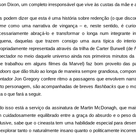
son Dixon, um completo irresponsável que vive às custas da mãe e ai
s podem dizer que esta é uma história sobre redenção (o que discor
ime
como uma narrativa de vingança – e, neste sentido, é curi
cessariamente abraçá-lo e transformar o longa num integrante i
quena, daquelas que trazem consigo uma aura típica do inter
ropriadamente representada através da trilha de Carter Burwell (de
pectador no meio daquele universo ainda nos primeiros minutos da p
ue trabalhou em alguns filmes da Marvel) faz bom proveito das p
tdoors
que dão título ao longa de maneira sempre grandiosa, compon
ntador Jon Gregory confere ritmo a passagens que envolvem nar
rto personagem, são acompanhadas de breves
flashbacks
que o mos
a o que fará a seguir.
do isso está a serviço da assinatura de Martin McDonagh, que ma
m cuidadosamente equilibrado entre a graça do absurdo e o peso d
clusive, sabe que o cineasta tem uma habilidade especial para des
explorar tanto o naturalmente insano quanto o politicamente incorre