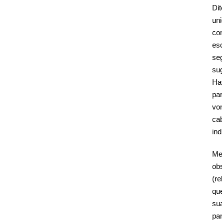
Di
un
co
es
se
sug
Ha
pa
vo
ca
ind
Me
ob
(r
qu
su
pa