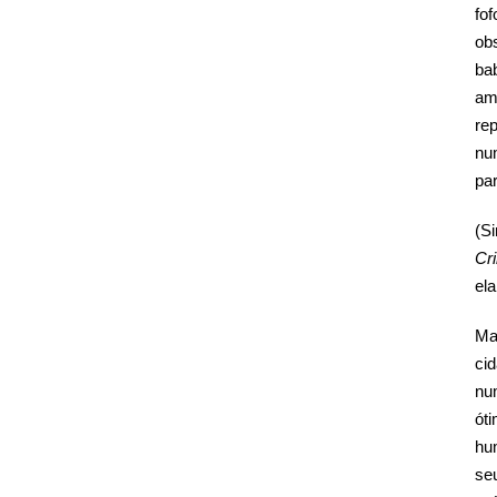
fo
ob
ba
am
re
num
par
(Si
Cr
ela
Ma
ci
nu
ót
hu
se