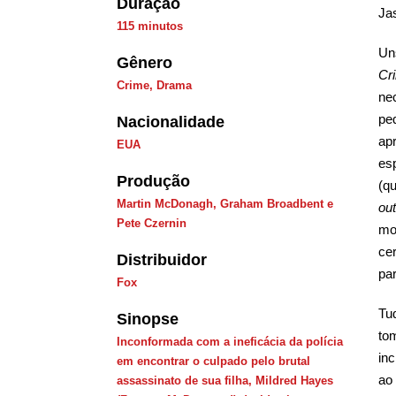
Duração
Ja
115 minutos
Un
Gênero
Cr
Crime
,
Drama
ne
pe
Nacionalidade
ap
EUA
es
Produção
(q
Martin McDonagh, Graham Broadbent e
ou
Pete Czernin
mo
ce
Distribuidor
par
Fox
Tu
Sinopse
to
Inconformada com a ineficácia da polícia
in
em encontrar o culpado pelo brutal
ao 
assassinato de sua filha, Mildred Hayes