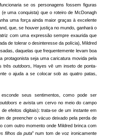
 funcionaria se os personagens fossem figuras
io (e uma conquista) que o roteiro de McDonagh
ganha uma força ainda maior graças à excelente
nd, que, se houver justiça no mundo, ganhará o
a atriz com uma expressão sempre exaurida que
a de tolerar o desinteresse da polícia), Mildred
usadas, daquelas que frequentemente levam boa
e a protagonista seja uma caricatura movida pela
os três
outdoors
, Hayes vê um inseto de ponta-
te o ajuda a se colocar sob as quatro patas,
a esconde seus sentimentos, como pode ser
outdoors
e avista um cervo no meio do campo
e efeitos digitais): trata-se de um instante em
im de preencher o vácuo deixado pela perda de
ntro com outro momento onde Mildred brinca com
s filhos da puta
” num tom de voz ironicamente