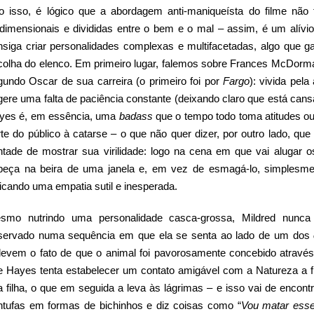
to isso, é lógico que a abordagem anti-maniqueísta do filme não
idimensionais e divididas entre o bem e o mal – assim, é um alív
nsiga criar personalidades complexas e multifacetadas, algo que 
colha do elenco. Em primeiro lugar, falemos sobre Frances McDorma
gundo Oscar de sua carreira (o primeiro foi por
Fargo
): vivida pel
ere uma falta de paciência constante (deixando claro que está cansad
yes é, em essência, uma
badass
que o tempo todo toma atitudes o
rte do público à catarse – o que não quer dizer, por outro lado, qu
ntade de mostrar sua virilidade: logo na cena em que vai alugar 
beça na beira de uma janela e, em vez de esmagá-lo, simplesmen
icando uma empatia sutil e inesperada.
smo nutrindo uma personalidade casca-grossa, Mildred nunc
servado numa sequência em que ela se senta ao lado de um dos
elevem o fato de que o animal foi pavorosamente concebido através d
e Hayes tenta estabelecer um contato amigável com a Natureza a f
a filha, o que em seguida a leva às lágrimas – e isso vai de enco
ntufas em formas de bichinhos e diz coisas como “
Vou matar esse