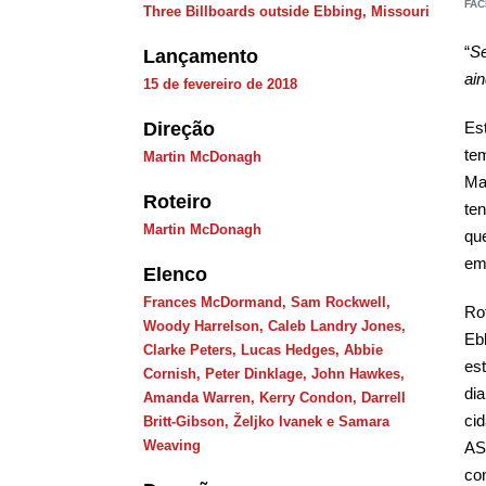
FA
Three Billboards outside Ebbing, Missouri
“
Se
Lançamento
ai
15 de fevereiro de 2018
Direção
Es
te
Martin McDonagh
Ma
Roteiro
te
Martin McDonagh
qu
em
Elenco
Frances McDormand, Sam Rockwell,
Ro
Woody Harrelson, Caleb Landry Jones,
Eb
Clarke Peters, Lucas Hedges, Abbie
es
Cornish, Peter Dinklage, John Hawkes,
dia
Amanda Warren, Kerry Condon, Darrell
ci
Britt-Gibson, Željko Ivanek e Samara
Weaving
AS
co