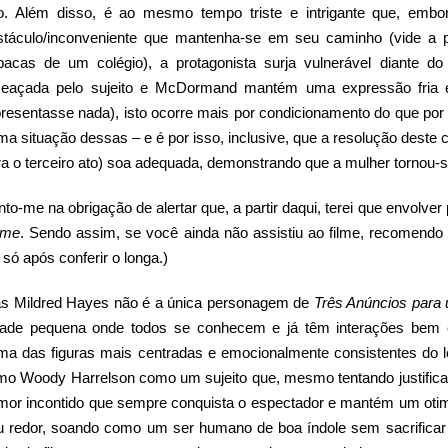
fo. Além disso, é ao mesmo tempo triste e intrigante que, embo
stáculo/inconveniente que mantenha-se em seu caminho (vide a pol
bacas de um colégio), a protagonista surja vulnerável diante do
eaçada pelo sujeito e McDormand mantém uma expressão fria e
presentasse nada), isto ocorre mais por condicionamento do que por
a situação dessas – e é por isso, inclusive, que a resolução deste c
a o terceiro ato) soa adequada, demonstrando que a mulher tornou-se
nto-me na obrigação de alertar que, a partir daqui, terei que envolve
ime
. Sendo assim, se você ainda não assistiu ao filme, recomendo q
 só após conferir o longa.)
s Mildred Hayes não é a única personagem de
Três Anúncios para
dade pequena onde todos se conhecem e já têm interações bem e
ma das figuras mais centradas e emocionalmente consistentes do long
imo Woody Harrelson como um sujeito que, mesmo tentando justificar
mor incontido que sempre conquista o espectador e mantém um otim
u redor, soando como um ser humano de boa índole sem sacrifica