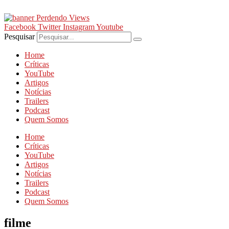
Ir
para
o
Facebook
Twitter
Instagram
Youtube
conteúdo
Pesquisar
Home
Críticas
YouTube
Artigos
Notícias
Trailers
Podcast
Quem Somos
Home
Críticas
YouTube
Artigos
Notícias
Trailers
Podcast
Quem Somos
filme