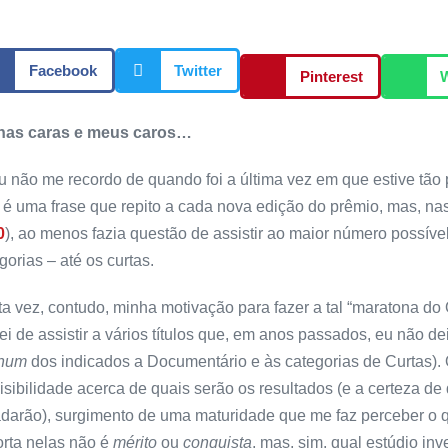
Facebook
Twitter
Pinterest
has caras e meus caros…
 não me recordo de quando foi a última vez em que estive tão 
 é uma frase que repito a cada nova edição do prêmio, mas, nas
0
), ao menos fazia questão de assistir ao maior número possíve
gorias – até os curtas.
a vez, contudo, minha motivação para fazer a tal “maratona do O
ei de assistir a vários títulos que, em anos passados, eu não d
hum
dos indicados a Documentário e às categorias de Curtas). 
isibilidade acerca de quais serão os resultados (e a certeza d
darão), surgimento de uma maturidade que me faz perceber o q
rta nelas não é
mérito
ou
conquista
, mas, sim, qual estúdio inv