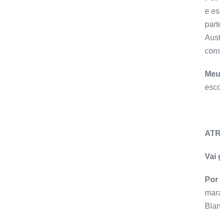
e es
part
Aust
cons
Meu
esco
ATR
Vai
Por
mara
Blan