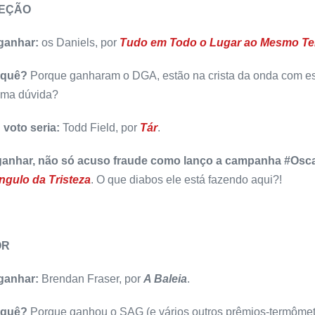
REÇÃO
 ganhar:
os Daniels, por
Tudo em Todo o Lugar ao Mesmo T
 quê?
Porque ganharam o DGA, estão na crista da onda com es
uma dúvida?
 voto seria:
Todd Field, por
Tár
.
ganhar, não só acuso fraude como lanço a campanha #Osc
ngulo da Tristeza
. O que diabos ele está fazendo aqui?!
OR
 ganhar:
Brendan Fraser, por
A Baleia
.
 quê?
Porque ganhou o SAG (e vários outros prêmios-termômetro