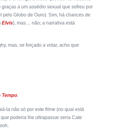
o graças a um assédio sexual que sofreu por
el pelo Globo de Ouro). Sim, há chances de
m
Elvis
), mas… não; a narrativa está
ghy, mas, se forçado a votar, acho que
o Tempo
.
-la não só por este filme (no qual está
 que poderia lhe ultrapassar seria Cate
eoh.