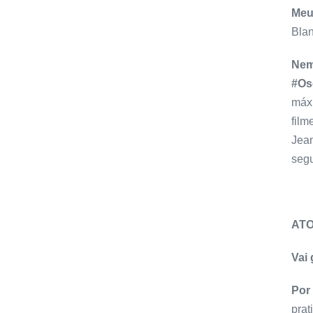
Meu
Blan
Nem
#Os
máxi
film
Jean
segu
AT
Vai
Por
prat