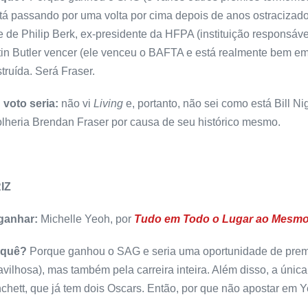
tá passando por uma volta por cima depois de anos ostracizad
e de Philip Berk, ex-presidente da HFPA (instituição responsáv
in Butler vencer (ele venceu o BAFTA e está realmente bem e
truída. Será Fraser.
 voto seria:
não vi
Living
e, portanto, não sei como está Bill Ni
lheria Brendan Fraser por causa de seu histórico mesmo.
IZ
 ganhar:
Michelle Yeoh, por
Tudo em Todo o Lugar ao Mesm
 quê?
Porque ganhou o SAG e seria uma oportunidade de premiá
vilhosa), mas também pela carreira inteira. Além disso, a única
chett, que já tem dois Oscars. Então, por que não apostar em Y