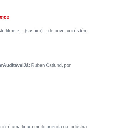
empo
.
te filme e… (suspiro)… de novo: vocês têm
arAuditávelJá:
Ruben Östlund, por
), é uma figura muito querida na indústria