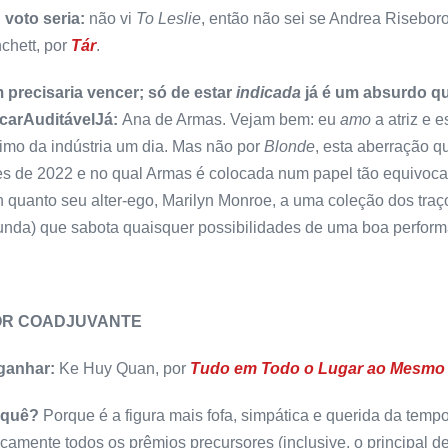
 voto seria:
não vi
To Leslie
, então não sei se Andrea Risebor
chett, por
Tár
.
 precisaria vencer; só de estar
indicada
já é um absurdo que
carAuditávelJá:
Ana de Armas. Vejam bem: eu
amo
a atriz e 
mo da indústria um dia. Mas não por
Blonde
, esta aberração q
es de 2022 e no qual Armas é colocada num papel tão equivoca
 quanto seu alter-ego, Marilyn Monroe, a uma coleção dos traç
nda) que sabota quaisquer possibilidades de uma boa performa
OR COADJUVANTE
 ganhar:
Ke Huy Quan, por
Tudo em Todo o Lugar ao Mesmo
 quê?
Porque é a figura mais fofa, simpática e querida da tem
icamente todos os prêmios precursores (inclusive, o principal d