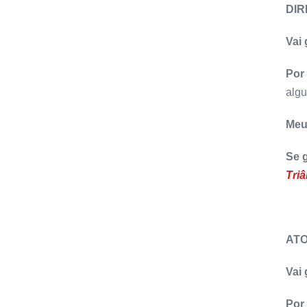
DI
Vai
Por
alg
Meu
Se 
Triâ
AT
Vai
Por