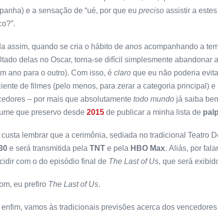
anha) e a sensação de “ué, por que eu
preciso
assistir a est
o?”.
a assim, quando se cria o hábito de
anos
acompanhando a temp
ltado delas no Oscar, torna-se difícil simplesmente abandonar 
m ano para o outro). Com isso, é
claro
que eu não poderia evita
ciente de filmes (pelo menos, para zerar a categoria principal) e
cedores – por mais que absolutamente
todo mundo
já saiba bem
tume que preservo desde
2015
de publicar a minha lista de
palp
custa lembrar que a cerimônia, sediada no tradicional Teatro D
30
e será transmitida pela
TNT
e pela
HBO Max
. Aliás, por fa
cidir com o do episódio final de
The Last of Us
, que será exibi
m, eu prefiro
The Last of Us
.
enfim, vamos às tradicionais previsões acerca dos vencedores