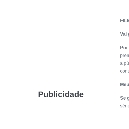
FIL
Vai
Por
prem
a pú
cons
Meu
Publicidade
Se 
série