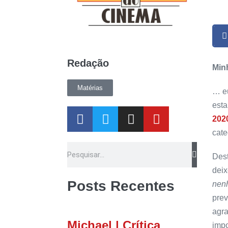
Redação
Min
Matérias
… eu
esta
202
cate
Dest
deix
Posts Recentes
nen
prev
agra
Michael | Crítica
impo