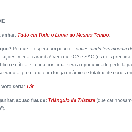
ME
 ganhar:
Tudo em Todo o Lugar ao Mesmo Tempo
.
 quê?
Porque… espera um pouco…
vocês ainda têm alguma d
iações inteira, caramba! Venceu PGA e SAG (os dois precurso
blico e crítica e, ainda por cima, será a oportunidade perfeita
ervadora, premiando um longa dinâmico e totalmente condizen
 voto seria:
Tár
.
ganhar, acuso fraude:
Triângulo da Tristeza
(que carinhosame
”).