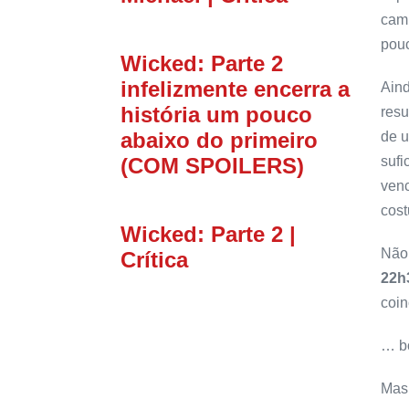
camp
pouc
Wicked: Parte 2
infelizmente encerra a
Aind
história um pouco
resu
abaixo do primeiro
de u
sufi
(COM SPOILERS)
ven
cos
Wicked: Parte 2 |
Não 
Crítica
22h
coin
… bo
Mas 