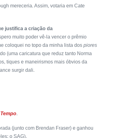
ough mereceria. Assim, votaria em Cate
 justifica a criação da
espero muito poder vê-la vencer o prêmio
ue coloquei no topo da minha lista dos
piores
do (uma caricatura que reduz tanto Norma
os, tiques e maneirismos mais óbvios da
nce surgir dali.
 Tempo
.
porada (junto com Brendan Fraser) e ganhou
eles: o SAG).