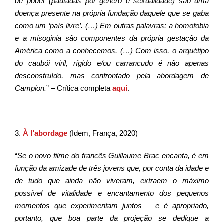
de poder (pautadas por gênero e sexualidade) são uma
doença presente na própria fundação daquele que se gaba
como um ‘país livre’. (…) Em outras palavras: a homofobia
e a misoginia são componentes da própria gestação da
América como a conhecemos. (…) Com isso, o arquétipo
do caubói viril, rígido e/ou carrancudo é não apenas
desconstruído, mas confrontado pela abordagem de
Campion.
” – Crítica completa
aqui
.
3.
À l’abordage
(Idem, França, 2020)
“
Se o novo filme do francês Guillaume Brac encanta, é em
função da amizade de três jovens que, por conta da idade e
de tudo que ainda não viveram, extraem o máximo
possível de vitalidade e encantamento dos pequenos
momentos que experimentam juntos – e é apropriado,
portanto, que boa parte da projeção se dedique a