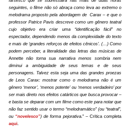
farsesco que se sobressairá nas mais de duas horas
seguintes, o filme não só abraça como leva ao extremo o
melodrama proposto pela abordagem de Carax – e que o
professor Patrice Pavis descreve como um gênero teatral
cujo objetivo era criar uma “identificação fácil” no
espectador, dependendo menos da complexidade do texto
e mais de ‘grandes reforços de efeitos cênicos’. (…) Como
podem perceber, a literalidade das letras das músicas de
Annette
não torna sua narrativa menos sombria nem
diminui a ambiguidade de seus temas e de seus
personagens. Talvez esta seja uma das grandes proezas
de Leos Carax: mostrar como o melodrama não é um
gênero ‘menor’, ‘menos potente’ ou ‘menos verdadeiro’ por
ser mais direto nos efeitos catárticos que busca provocar –
e basta se deparar com um filme como este para notar que
não faz sentido usar o termo “melodramático” (ou “teatral”,
ou
“novelesco”
) de forma pejorativa.
” – Crítica completa
aqui
.