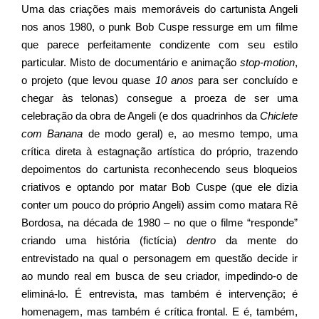
Uma das criações mais memoráveis do cartunista Angeli
nos anos 1980, o punk Bob Cuspe ressurge em um filme
que parece perfeitamente condizente com seu estilo
particular. Misto de documentário e animação
stop-motion
,
o projeto (que levou quase
10 anos
para ser concluído e
chegar às telonas) consegue a proeza de ser uma
celebração da obra de Angeli (e dos quadrinhos da
Chiclete
com Banana
de modo geral) e, ao mesmo tempo, uma
crítica direta à estagnação artística do próprio, trazendo
depoimentos do cartunista reconhecendo seus bloqueios
criativos e optando por matar Bob Cuspe (que ele dizia
conter um pouco do próprio Angeli) assim como matara Rê
Bordosa, na década de 1980 – no que o filme “responde”
criando uma história (fictícia)
dentro
da mente do
entrevistado na qual o personagem em questão decide ir
ao mundo real em busca de seu criador, impedindo-o de
eliminá-lo. É entrevista, mas também é intervenção; é
homenagem, mas também é crítica frontal. E é, também,