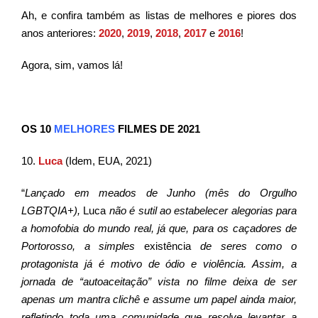
Ah, e confira também as listas de melhores e piores dos
anos anteriores:
2020
,
2019
,
2018
,
2017
e
2016
!
Agora, sim, vamos lá!
OS 10
MELHORES
FILMES DE 2021
10.
Luca
(Idem, EUA, 2021)
“
Lançado em meados de Junho (mês do Orgulho
LGBTQIA+),
Luca
não é sutil ao estabelecer alegorias para
a homofobia do mundo real, já que, para os caçadores de
Portorosso, a simples
existência
de seres como o
protagonista já é motivo de ódio e violência. Assim, a
jornada de “autoaceitação” vista no filme deixa de ser
apenas um mantra clichê e assume um papel ainda maior,
refletindo toda uma comunidade que resolve levantar a