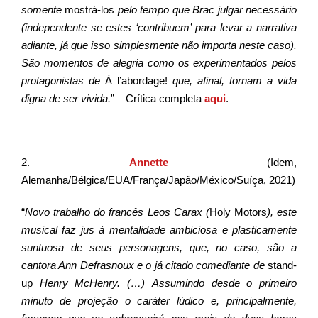
somente
mostrá-los
pelo tempo que Brac julgar necessário
(independente se estes ‘contribuem’ para levar a narrativa
adiante, já que isso simplesmente não importa neste caso).
São momentos de alegria como os experimentados pelos
protagonistas de
À l’abordage!
que, afinal, tornam a vida
digna de ser vivida.
” – Crítica completa
aqui
.
2.
Annette
(Idem,
Alemanha/Bélgica/EUA/França/Japão/México/Suíça, 2021)
“
Novo trabalho do francês Leos Carax (
Holy Motors
), este
musical faz jus à mentalidade ambiciosa e plasticamente
suntuosa de seus personagens, que, no caso, são a
cantora Ann Defrasnoux e o já citado comediante de
stand-
up
Henry McHenry. (…) Assumindo desde o primeiro
minuto de projeção o caráter lúdico e, principalmente,