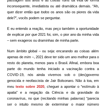
passagem dos anos e as coisas ruins da vida de forma
inconsequente, imediatista ou até dramática demais. “Ah,
quer dizer então que
todos
os anos são os piores da vida
dele?”, vocês podem se perguntar.
E eu entendo a reação, mas peço também a oportunidade
de explicar
por que
2021 foi, sim, o pior ano da minha vida
– sem exageros ou draminhas de minha parte.
Num âmbito global – ou seja: encarando as coisas além
apenas de
mim
–, 2021 deve ter sido um ano melhor para o
resto do planeta, menos para o Brasil. Afinal, embora boa
parte do mundo tenha iniciado a vacinação contra a
COVID-19, nós ainda vivemos sob o (des)governo
genocida e neofascista de Jair Bolsonaro. Não à toa, em
meu
texto sobre 2020
, cheguei a apontar o “estímulo à
apatia” e a negação da Ciência e da gravidade do
coronavírus, no que (recitando minhas palavras) “parecia
ser o intuito mesmo de exterminar o maior número