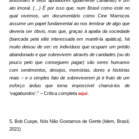
Bolsonaro e seus apoiadores igualmente canalhas) é um
ato imoral. (…) É por isso que, num Brasil como este no
qual vivemos, um documentário como
Cine Marrocos
assume um papel fundamental ao nos lembrar de algo que
deveria ser óbvio, mas que, graças à apatia da sociedade
(bancada pela elite interessada em mantê-la apática), há
muito deixou de ser: os indivíduos que ocupam um prédio
abandonado e que sobrevivem através de caridades (ou do
pouco pelo que conseguem pagar) são seres humanos
com sentimentos, desejos, memórias, dores e histórias
reais – e o simples fato de sobreviverem já é fruto de um
esforço árduo que torna impossível chamá-los de
‘vagabundos’.
” – Crítica completa
aqui
.
5. Bob Cuspe, Nós Não Gostamos de Gente (Idem, Brasil,
2021)