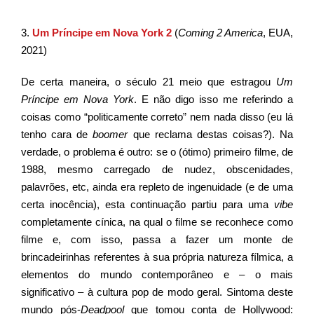
3.
Um Príncipe em Nova York 2
(
Coming 2 America
, EUA,
2021)
De certa maneira, o século 21 meio que estragou
Um
Príncipe em Nova York
. E não digo isso me referindo a
coisas como “politicamente correto” nem nada disso (eu lá
tenho cara de
boomer
que reclama destas coisas?). Na
verdade, o problema é outro: se o (ótimo) primeiro filme, de
1988, mesmo carregado de nudez, obscenidades,
palavrões, etc, ainda era repleto de ingenuidade (e de uma
certa inocência), esta continuação partiu para uma
vibe
completamente cínica, na qual o filme se reconhece como
filme e, com isso, passa a fazer um monte de
brincadeirinhas referentes à sua própria natureza fílmica, a
elementos do mundo contemporâneo e – o mais
significativo – à cultura pop de modo geral. Sintoma deste
mundo pós-
Deadpool
que tomou conta de Hollywood: