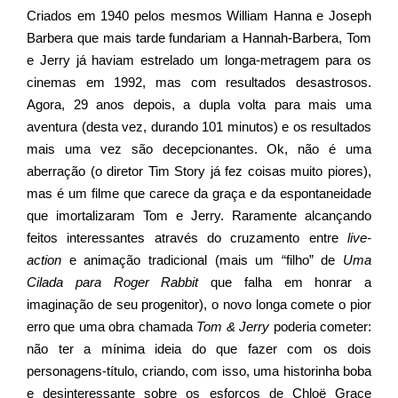
Criados em 1940 pelos mesmos William Hanna e Joseph
Barbera que mais tarde fundariam a Hannah-Barbera, Tom
e Jerry já haviam estrelado um longa-metragem para os
cinemas em 1992, mas com resultados desastrosos.
Agora, 29 anos depois, a dupla volta para mais uma
aventura (desta vez, durando 101 minutos) e os resultados
mais uma vez são decepcionantes. Ok, não é uma
aberração (o diretor Tim Story já fez coisas muito piores),
mas é um filme que carece da graça e da espontaneidade
que imortalizaram Tom e Jerry. Raramente alcançando
feitos interessantes através do cruzamento entre
live-
action
e animação tradicional (mais um “filho” de
Uma
Cilada para Roger Rabbit
que falha em honrar a
imaginação de seu progenitor), o novo longa comete o pior
erro que uma obra chamada
Tom & Jerry
poderia cometer:
não ter a mínima ideia do que fazer com os dois
personagens-título, criando, com isso, uma historinha boba
e desinteressante sobre os esforços de Chloë Grace