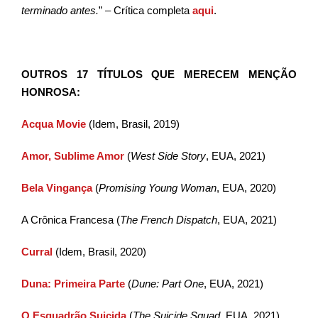
terminado antes.
” – Crítica completa
aqui
.
OUTROS 17 TÍTULOS QUE MERECEM MENÇÃO
HONROSA:
Acqua Movie
(Idem, Brasil, 2019)
Amor, Sublime Amor
(
West Side Story
, EUA, 2021)
Bela Vingança
(
Promising Young Woman
, EUA, 2020)
A Crônica Francesa (
The French Dispatch
, EUA, 2021)
Curral
(Idem, Brasil, 2020)
Duna: Primeira Parte
(
Dune: Part One
, EUA, 2021)
O Esquadrão Suicida
(
The Suicide Squad
, EUA, 2021)