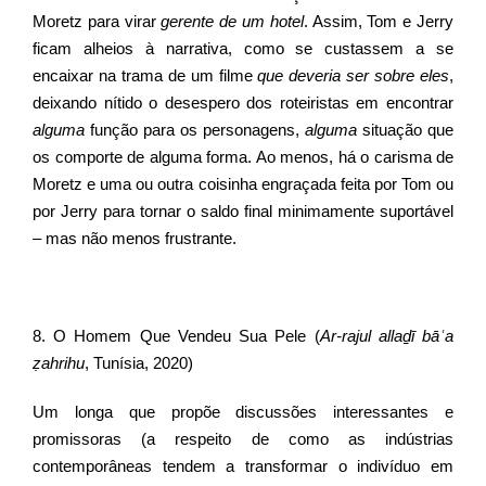
Moretz para virar
gerente de um hotel
. Assim, Tom e Jerry
ficam alheios à narrativa, como se custassem a se
encaixar na trama de um filme
que deveria ser sobre eles
,
deixando nítido o desespero dos roteiristas em encontrar
alguma
função para os personagens,
alguma
situação que
os comporte de alguma forma. Ao menos, há o carisma de
Moretz e uma ou outra coisinha engraçada feita por Tom ou
por Jerry para tornar o saldo final minimamente suportável
– mas não menos frustrante.
8. O Homem Que Vendeu Sua Pele (
Ar-rajul allaḏī bāʿa
ẓahrihu
, Tunísia, 2020)
Um longa que propõe discussões interessantes e
promissoras (a respeito de como as indústrias
contemporâneas tendem a transformar o indivíduo em