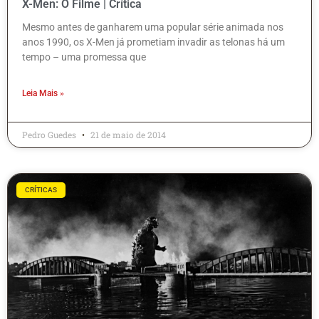
X-Men: O Filme | Crítica
Mesmo antes de ganharem uma popular série animada nos
anos 1990, os X-Men já prometiam invadir as telonas há um
tempo – uma promessa que
Leia Mais »
Pedro Guedes
21 de maio de 2014
CRÍTICAS