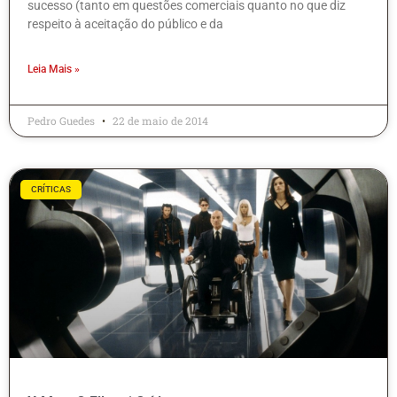
sucesso (tanto em questões comerciais quanto no que diz
respeito à aceitação do público e da
Leia Mais »
Pedro Guedes
22 de maio de 2014
CRÍTICAS